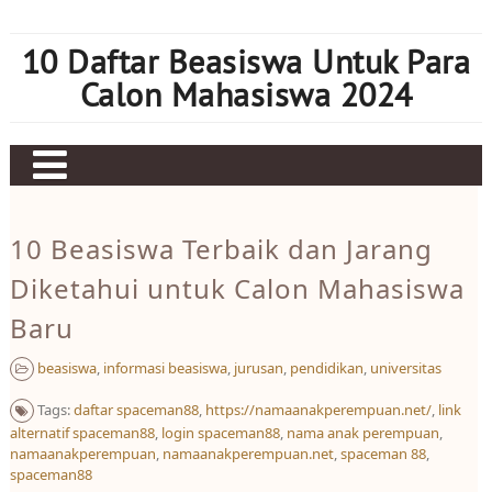
Skip
to
10 Daftar Beasiswa Untuk Para
content
Calon Mahasiswa 2024
Home
10 Beasiswa Terbaik dan Jarang
Sbobet
Diketahui untuk Calon Mahasiswa
Judi bola
Baru
Mahjong Ways 2
beasiswa
,
informasi beasiswa
,
jurusan
,
pendidikan
,
universitas
Slot Kamboja
Tags:
daftar spaceman88
,
https://namaanakperempuan.net/
,
link
Slot Thailand
alternatif spaceman88
,
login spaceman88
,
nama anak perempuan
,
namaanakperempuan
,
namaanakperempuan.net
,
spaceman 88
,
spaceman88