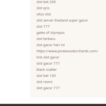
slot bet 200
slot qris
situs slot
slot server thailand super gacor
slot 777
gates of olympus
slot terbaru
slot gacor hari ini
https://www.pinewoodorchards.com/
link slot gacor
slot gacor 777
black scatter
slot bet 100
slot resmi
slot gacor 777