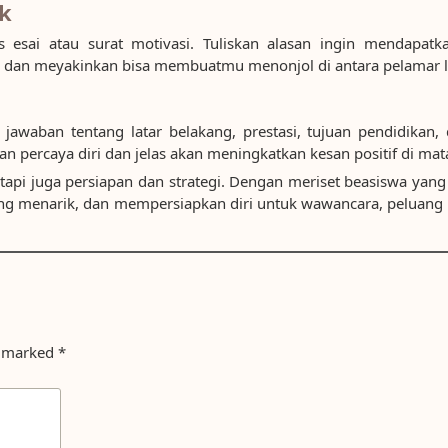
ik
esai atau surat motivasi. Tuliskan alasan ingin mendapatka
if, dan meyakinkan bisa membuatmu menonjol di antara pelamar l
jawaban tentang latar belakang, prestasi, tujuan pendidikan,
ngan percaya diri dan jelas akan meningkatkan kesan positif di m
api juga persiapan dan strategi. Dengan meriset beasiswa yang
ng menarik, dan mempersiapkan diri untuk wawancara, peluan
e marked
*