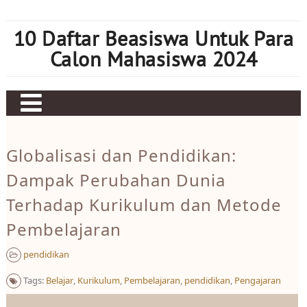
Skip
to
10 Daftar Beasiswa Untuk Para
content
Calon Mahasiswa 2024
Home
Globalisasi dan Pendidikan:
Sbobet
Dampak Perubahan Dunia
Judi bola
Terhadap Kurikulum dan Metode
Mahjong Ways 2
Pembelajaran
Slot Kamboja
pendidikan
Slot Thailand
Tags:
Belajar
,
Kurikulum
,
Pembelajaran
,
pendidikan
,
Pengajaran