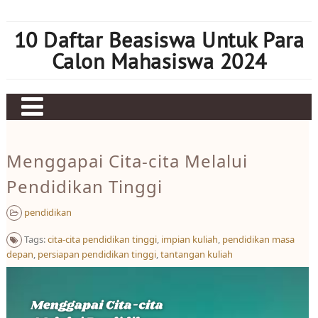
Skip
to
10 Daftar Beasiswa Untuk Para
content
Calon Mahasiswa 2024
Home
Menggapai Cita-cita Melalui
Sbobet
Pendidikan Tinggi
Judi bola
pendidikan
Mahjong Ways 2
Tags:
cita-cita pendidikan tinggi
,
impian kuliah
,
pendidikan masa
Slot Kamboja
depan
,
persiapan pendidikan tinggi
,
tantangan kuliah
Slot Thailand