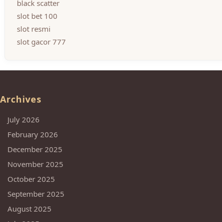
black scatter
slot bet 100
slot resmi
slot gacor 777
Archives
July 2026
February 2026
December 2025
November 2025
October 2025
September 2025
August 2025