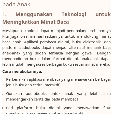
pada Anak
1.
Menggunakan Teknologi untuk
Meningkatkan Minat Baca
Meskipun teknologi dapat menjadi penghalang, sebenarnya
kita juga bisa memanfaatkannya untuk mendukung minat
baca anak. Aplikasi pembaca digital, buku elektronik, dan
platform audiobooks dapat menjadi alternatif menarik bagi
anak-anak yang sudah terbiasa dengan gawai. Dengan
menghadirkan buku dalam format digital, anak-anak dapat
lebih mudah mengakses berbagai buku sesuai minat mereka.
Cara melakukannya:
Perkenalkan aplikasi membaca yang menawarkan berbagai
jenis buku dan cerita interaktif.
Gunakan audiobooks untuk anak yang lebih suka
mendengarkan cerita daripada membaca.
Cari platform buku digital yang menawarkan fitur
membaca yang menyenangkan dan interaktif.