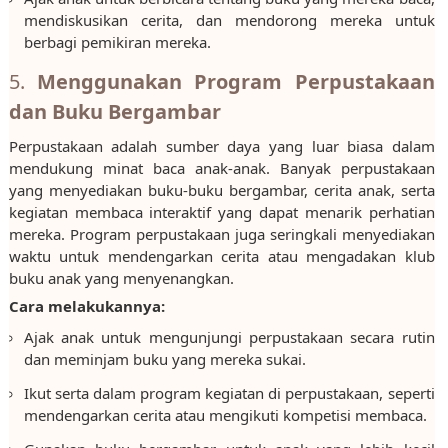
mendiskusikan cerita, dan mendorong mereka untuk
berbagi pemikiran mereka.
5.
Menggunakan Program Perpustakaan
dan Buku Bergambar
Perpustakaan adalah sumber daya yang luar biasa dalam
mendukung minat baca anak-anak. Banyak perpustakaan
yang menyediakan buku-buku bergambar, cerita anak, serta
kegiatan membaca interaktif yang dapat menarik perhatian
mereka. Program perpustakaan juga seringkali menyediakan
waktu untuk mendengarkan cerita atau mengadakan klub
buku anak yang menyenangkan.
Cara melakukannya:
Ajak anak untuk mengunjungi perpustakaan secara rutin
dan meminjam buku yang mereka sukai.
Ikut serta dalam program kegiatan di perpustakaan, seperti
mendengarkan cerita atau mengikuti kompetisi membaca.