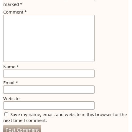
marked
*
Comment
*
Name
*
Email
*
Website
Save my name, email, and website in this browser for the
next time I comment.