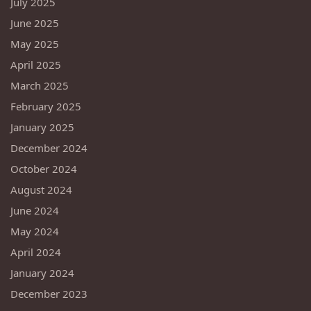
July 2025
June 2025
May 2025
April 2025
March 2025
February 2025
January 2025
December 2024
October 2024
August 2024
June 2024
May 2024
April 2024
January 2024
December 2023