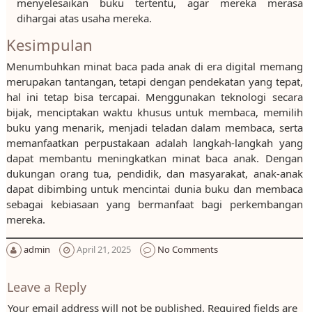
menyelesaikan buku tertentu, agar mereka merasa
dihargai atas usaha mereka.
Kesimpulan
Menumbuhkan minat baca pada anak di era digital memang
merupakan tantangan, tetapi dengan pendekatan yang tepat,
hal ini tetap bisa tercapai. Menggunakan teknologi secara
bijak, menciptakan waktu khusus untuk membaca, memilih
buku yang menarik, menjadi teladan dalam membaca, serta
memanfaatkan perpustakaan adalah langkah-langkah yang
dapat membantu meningkatkan minat baca anak. Dengan
dukungan orang tua, pendidik, dan masyarakat, anak-anak
dapat dibimbing untuk mencintai dunia buku dan membaca
sebagai kebiasaan yang bermanfaat bagi perkembangan
mereka.
admin
April 21, 2025
No Comments
Leave a Reply
Your email address will not be published.
Required fields are