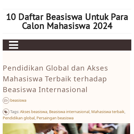
Skip
to
10 Daftar Beasiswa Untuk Para
content
Calon Mahasiswa 2024
Home
Pendidikan Global dan Akses
Sbobet
Mahasiswa Terbaik terhadap
Judi bola
Beasiswa Internasional
Mahjong Ways 2
beasiswa
Slot Kamboja
Tags:
Akses beasiswa
,
Beasiswa internasional
,
Mahasiswa terbaik
,
Slot Thailand
Pendidikan global
,
Persaingan beasiswa