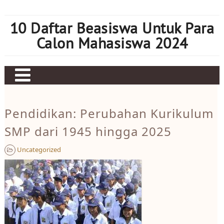
Skip
to
10 Daftar Beasiswa Untuk Para
content
Calon Mahasiswa 2024
Home
Pendidikan: Perubahan Kurikulum
Sbobet
SMP dari 1945 hingga 2025
Judi bola
Uncategorized
Mahjong Ways 2
Slot Kamboja
Slot Thailand