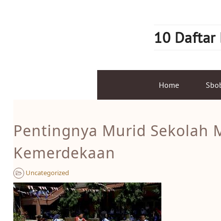
Skip
to
content
10 Daftar
Home
Sbo
Pentingnya Murid Sekolah 
Kemerdekaan
Uncategorized