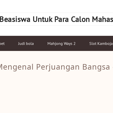
 Beasiswa Untuk Para Calon Maha
bet
Judi bola
Mahjong Ways 2
Slot Kamboja
Mengenal Perjuangan Bangsa d