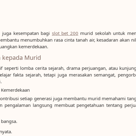
i juga kesempatan bagi
slot bet 200
murid sekolah untuk mem
mbantu menumbuhkan rasa cinta tanah air, kesadaran akan nila
juangkan kemerdekaan.
a kepada Murid
if seperti lomba cerita sejarah, drama perjuangan, atau kunj
belajar fakta sejarah, tetapi juga merasakan semangat, pengorba
.
ri Kemerdekaan
n kontribusi setiap generasi juga membantu murid memahami ta
an pengalaman langsung membuat pengetahuan tentang perju
 bangsa.
nyata.