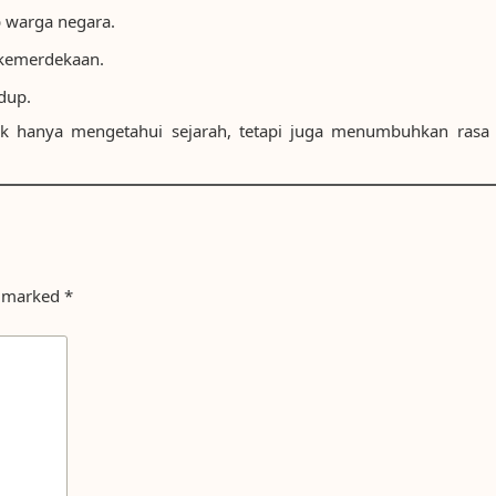
b warga negara.
 kemerdekaan.
dup.
k hanya mengetahui sejarah, tetapi juga menumbuhkan rasa c
e marked
*