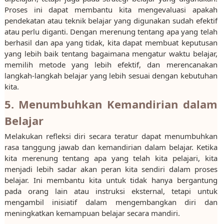
Proses ini dapat membantu kita mengevaluasi apakah
pendekatan atau teknik belajar yang digunakan sudah efektif
atau perlu diganti. Dengan merenung tentang apa yang telah
berhasil dan apa yang tidak, kita dapat membuat keputusan
yang lebih baik tentang bagaimana mengatur waktu belajar,
memilih metode yang lebih efektif, dan merencanakan
langkah-langkah belajar yang lebih sesuai dengan kebutuhan
kita.
5. Menumbuhkan Kemandirian dalam
Belajar
Melakukan refleksi diri secara teratur dapat menumbuhkan
rasa tanggung jawab dan kemandirian dalam belajar. Ketika
kita merenung tentang apa yang telah kita pelajari, kita
menjadi lebih sadar akan peran kita sendiri dalam proses
belajar. Ini membantu kita untuk tidak hanya bergantung
pada orang lain atau instruksi eksternal, tetapi untuk
mengambil inisiatif dalam mengembangkan diri dan
meningkatkan kemampuan belajar secara mandiri.