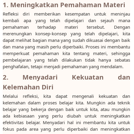
1. Meningkatkan Pemahaman Materi
Refleksi diri memberikan kesempatan untuk meninjau
kembali apa yang telah dipelajari dan sejauh mana
pemahaman terhadap materi tersebut. Dengan
merenungkan konsep-konsep yang telah dipelajari, kita
dapat melihat bagian mana yang sudah dikuasai dengan baik
dan mana yang masih perlu diperbaiki. Proses ini membantu
memperkuat pemahaman kita tentang materi, sehingga
pembelajaran yang telah dilakukan tidak hanya sebatas
penghafalan, tetapi menjadi pemahaman yang mendalam.
2. Menyadari Kekuatan dan
Kelemahan Diri
Melalui refleksi, kita dapat mengenali kekuatan dan
kelemahan dalam proses belajar kita. Mungkin ada teknik
belajar yang bekerja dengan baik untuk kita, atau mungkin
ada kebiasaan yang perlu diubah untuk meningkatkan
efektivitas belajar. Menyadari hal ini membantu kita untuk
fokus pada area yang perlu diperbaiki dan meningkatkan