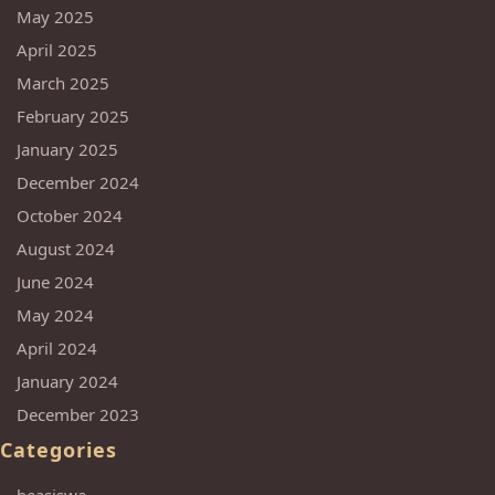
May 2025
April 2025
March 2025
February 2025
January 2025
December 2024
October 2024
August 2024
June 2024
May 2024
April 2024
January 2024
December 2023
Categories