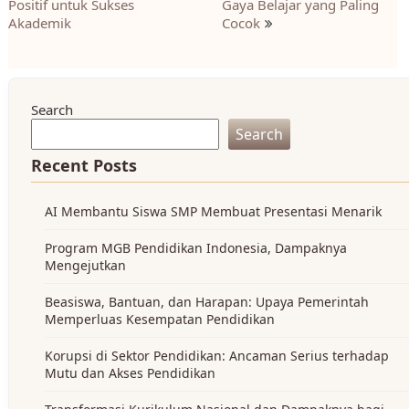
navigation
Positif untuk Sukses
Gaya Belajar yang Paling
Akademik
Cocok
Search
Search
Recent Posts
AI Membantu Siswa SMP Membuat Presentasi Menarik
Program MGB Pendidikan Indonesia, Dampaknya
Mengejutkan
Beasiswa, Bantuan, dan Harapan: Upaya Pemerintah
Memperluas Kesempatan Pendidikan
Korupsi di Sektor Pendidikan: Ancaman Serius terhadap
Mutu dan Akses Pendidikan