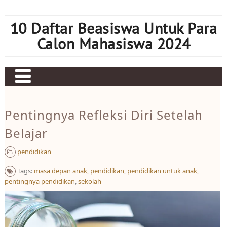
Skip
to
10 Daftar Beasiswa Untuk Para
content
Calon Mahasiswa 2024
Home
Pentingnya Refleksi Diri Setelah
Sbobet
Belajar
Judi bola
pendidikan
Mahjong Ways 2
Tags:
masa depan anak
,
pendidikan
,
pendidikan untuk anak
,
Slot Kamboja
pentingnya pendidikan
,
sekolah
Slot Thailand