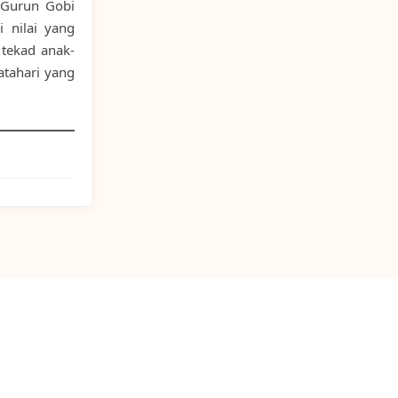
 Gurun Gobi
 nilai yang
 tekad anak-
atahari yang