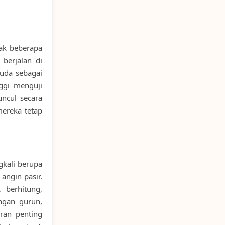
h
ak beberapa
 berjalan di
uda sebagai
nggi menguji
uncul secara
mereka tetap
gkali berupa
angin pasir.
 berhitung,
ungan gurun,
ran penting