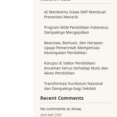
AI Membantu Siswa SMP Membuat
Presentasi Menarik
Program MGB Pendidikan Indonesia,
Dampaknya Mengejutkan
Beasiswa, Bantuan, dan Harapan:
Upaya Pemerintah Memperluas
Kesempatan Pendidikan
Korupsi di Sektor Pendidikan:
Ancaman Serius terhadap Mutu dan
Akses Pendidikan
Transformasi Kurikulum Nasional
dan Dampaknya bagi Sekolah
Recent Comments
No comments to show.
slot bet 200