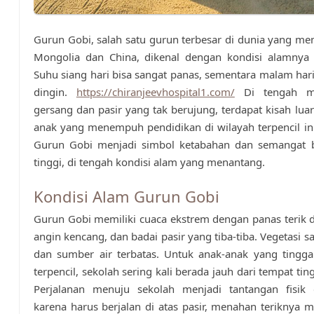
Gurun Gobi, salah satu gurun terbesar di dunia yang m
Mongolia dan China, dikenal dengan kondisi alamnya 
Suhu siang hari bisa sangat panas, sementara malam hari
dingin.
https://chiranjeevhospital1.com/
Di tengah m
gersang dan pasir yang tak berujung, terdapat kisah luar
anak yang menempuh pendidikan di wilayah terpencil ini
Gurun Gobi menjadi simbol ketabahan dan semangat b
tinggi, di tengah kondisi alam yang menantang.
Kondisi Alam Gurun Gobi
Gurun Gobi memiliki cuaca ekstrem dengan panas terik di
angin kencang, dan badai pasir yang tiba-tiba. Vegetasi s
dan sumber air terbatas. Untuk anak-anak yang tingga
terpencil, sekolah sering kali berada jauh dari tempat ti
Perjalanan menuju sekolah menjadi tantangan fisik
karena harus berjalan di atas pasir, menahan teriknya m