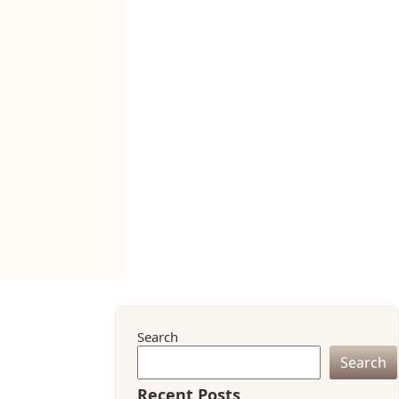
Search
Search
Recent Posts