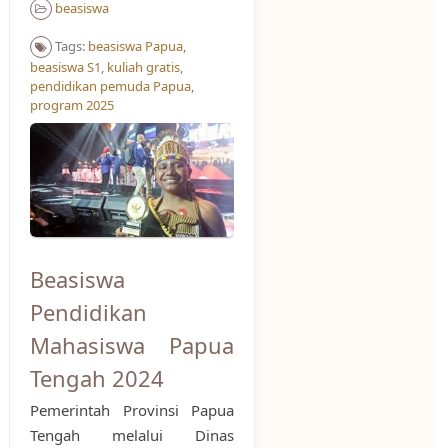
beasiswa
Tags:
beasiswa Papua
,
beasiswa S1
,
kuliah gratis
,
pendidikan pemuda Papua
,
program 2025
Beasiswa
Pendidikan
Mahasiswa Papua
Tengah 2024
Pemerintah Provinsi Papua
Tengah melalui Dinas