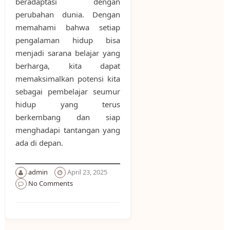
beradaptasi dengan
perubahan dunia. Dengan
memahami bahwa setiap
pengalaman hidup bisa
menjadi sarana belajar yang
berharga, kita dapat
memaksimalkan potensi kita
sebagai pembelajar seumur
hidup yang terus
berkembang dan siap
menghadapi tantangan yang
ada di depan.
admin
April 23, 2025
No Comments