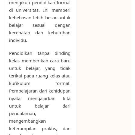
mengikuti pendidikan formal
di universitas. Ini memberi
kebebasan lebih besar untuk
belajar sesuai dengan
kecepatan dan kebutuhan
individu.
Pendidikan tanpa dinding
kelas memberikan cara baru
untuk belajar, yang tidak
terikat pada ruang kelas atau
kurikulum formal.
Pembelajaran dari kehidupan
nyata mengajarkan kita
untuk belajar dari
pengalaman,
mengembangkan
keterampilan praktis, dan