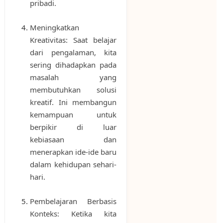
pribadi.
Meningkatkan
Kreativitas: Saat belajar
dari pengalaman, kita
sering dihadapkan pada
masalah yang
membutuhkan solusi
kreatif. Ini membangun
kemampuan untuk
berpikir di luar
kebiasaan dan
menerapkan ide-ide baru
dalam kehidupan sehari-
hari.
Pembelajaran Berbasis
Konteks: Ketika kita