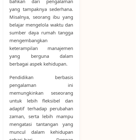
bahkan dari pengalaman
yang tampaknya sederhana.
Misalnya, seorang ibu yang
belajar mengelola waktu dan
sumber daya rumah tangga
mengembangkan
keterampilan manajemen
yang berguna dalam
berbagai aspek kehidupan.
Pendidikan berbasis
pengalaman ini
memungkinkan seseorang
untuk lebih fleksibel dan
adaptif terhadap perubahan
zaman, serta lebih mampu
mengatasi tantangan yang
muncul dalam kehidupan
sehari-hari. Dengan