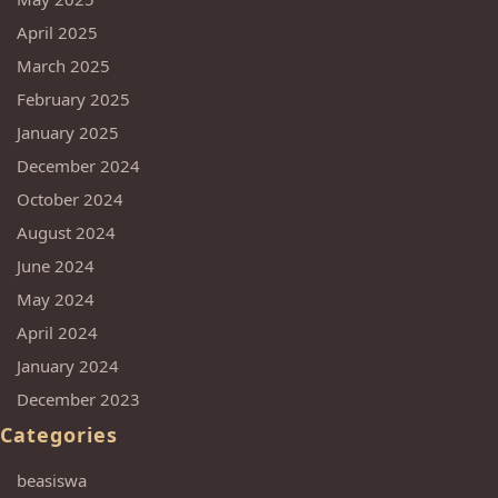
April 2025
March 2025
February 2025
January 2025
December 2024
October 2024
August 2024
June 2024
May 2024
April 2024
January 2024
December 2023
Categories
beasiswa