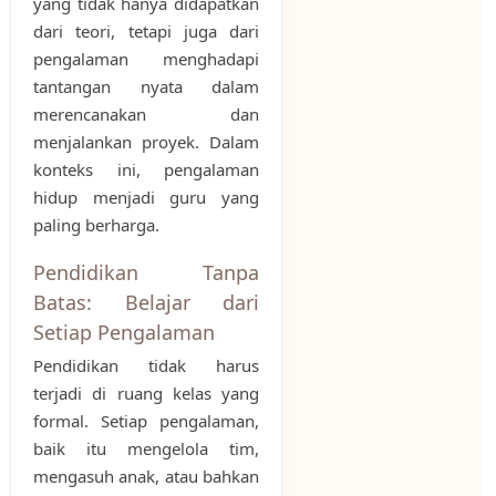
yang tidak hanya didapatkan
dari teori, tetapi juga dari
pengalaman menghadapi
tantangan nyata dalam
merencanakan dan
menjalankan proyek. Dalam
konteks ini, pengalaman
hidup menjadi guru yang
paling berharga.
Pendidikan Tanpa
Batas: Belajar dari
Setiap Pengalaman
Pendidikan tidak harus
terjadi di ruang kelas yang
formal. Setiap pengalaman,
baik itu mengelola tim,
mengasuh anak, atau bahkan