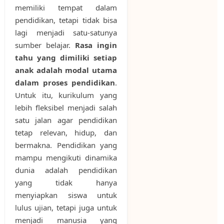
memiliki tempat dalam
pendidikan, tetapi tidak bisa
lagi menjadi satu-satunya
sumber belajar.
Rasa ingin
tahu yang dimiliki setiap
anak adalah modal utama
dalam proses pendidikan
.
Untuk itu, kurikulum yang
lebih fleksibel menjadi salah
satu jalan agar pendidikan
tetap relevan, hidup, dan
bermakna. Pendidikan yang
mampu mengikuti dinamika
dunia adalah pendidikan
yang tidak hanya
menyiapkan siswa untuk
lulus ujian, tetapi juga untuk
menjadi manusia yang