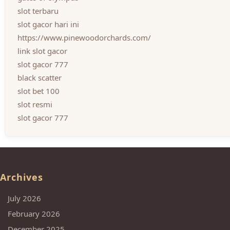
slot terbaru
slot gacor hari ini
https://www.pinewoodorchards.com/
link slot gacor
slot gacor 777
black scatter
slot bet 100
slot resmi
slot gacor 777
Archives
July 2026
February 2026
December 2025