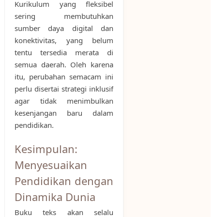
Kurikulum yang fleksibel
sering membutuhkan
sumber daya digital dan
konektivitas, yang belum
tentu tersedia merata di
semua daerah. Oleh karena
itu, perubahan semacam ini
perlu disertai strategi inklusif
agar tidak menimbulkan
kesenjangan baru dalam
pendidikan.
Kesimpulan:
Menyesuaikan
Pendidikan dengan
Dinamika Dunia
Buku teks akan selalu