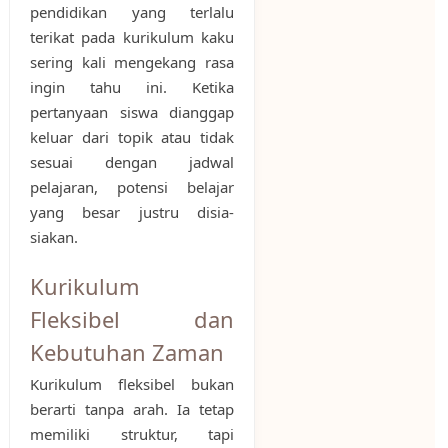
pendidikan yang terlalu
terikat pada kurikulum kaku
sering kali mengekang rasa
ingin tahu ini. Ketika
pertanyaan siswa dianggap
keluar dari topik atau tidak
sesuai dengan jadwal
pelajaran, potensi belajar
yang besar justru disia-
siakan.
Kurikulum
Fleksibel dan
Kebutuhan Zaman
Kurikulum fleksibel bukan
berarti tanpa arah. Ia tetap
memiliki struktur, tapi