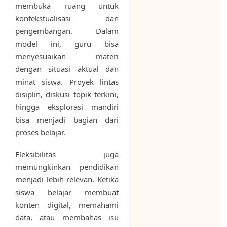
membuka ruang untuk
kontekstualisasi dan
pengembangan. Dalam
model ini, guru bisa
menyesuaikan materi
dengan situasi aktual dan
minat siswa. Proyek lintas
disiplin, diskusi topik terkini,
hingga eksplorasi mandiri
bisa menjadi bagian dari
proses belajar.
Fleksibilitas juga
memungkinkan pendidikan
menjadi lebih relevan. Ketika
siswa belajar membuat
konten digital, memahami
data, atau membahas isu