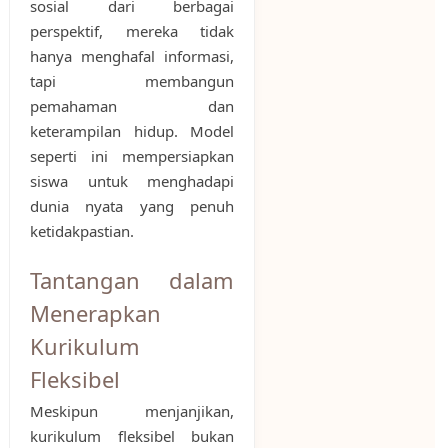
sosial dari berbagai
perspektif, mereka tidak
hanya menghafal informasi,
tapi membangun
pemahaman dan
keterampilan hidup. Model
seperti ini mempersiapkan
siswa untuk menghadapi
dunia nyata yang penuh
ketidakpastian.
Tantangan dalam
Menerapkan
Kurikulum
Fleksibel
Meskipun menjanjikan,
kurikulum fleksibel bukan