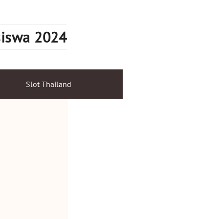
siswa 2024
Slot Thailand