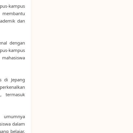
us-kampus
g membantu
kademik dan
enal dengan
mpus-kampus
ap mahasiswa
s di Jepang
erkenalkan
, termasuk
ang umumnya
siswa dalam
ang belajar,