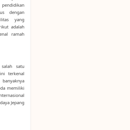
s pendidikan
pus dengan
litas yang
ikut adalah
enal ramah
 salah satu
ini terkenal
a banyaknya
da memiliki
nternasional
daya Jepang