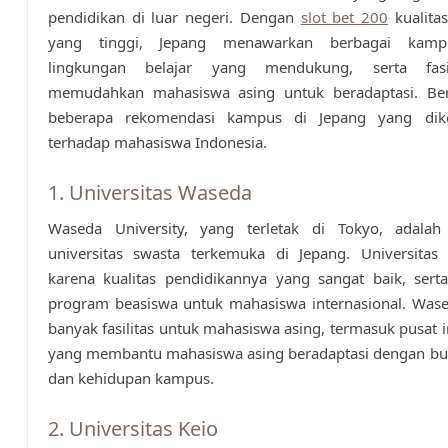
pendidikan di luar negeri. Dengan
slot bet 200
kualita
yang tinggi, Jepang menawarkan berbagai kam
lingkungan belajar yang mendukung, serta fasi
memudahkan mahasiswa asing untuk beradaptasi. Ber
beberapa rekomendasi kampus di Jepang yang dik
terhadap mahasiswa Indonesia.
1. Universitas Waseda
Waseda University, yang terletak di Tokyo, adalah
universitas swasta terkemuka di Jepang. Universitas 
karena kualitas pendidikannya yang sangat baik, sert
program beasiswa untuk mahasiswa internasional. Wase
banyak fasilitas untuk mahasiswa asing, termasuk pusat i
yang membantu mahasiswa asing beradaptasi dengan bu
dan kehidupan kampus.
2. Universitas Keio