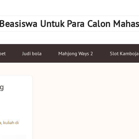
 Beasiswa Untuk Para Calon Maha
bet
Judi bola
Mahjong Ways 2
Slot Kamboja
ng
a
a
,
kuliah di