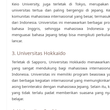
Keio University, juga terletak di Tokyo, merupakan
universitas tertua dan paling bergengsi di Jepang. K
komunitas mahasiswa internasional yang besar, termas
dari Indonesia. Universitas ini menawarkan berbagai p
bahasa Inggris, sehingga mahasiswa Indonesia 
menguasai bahasa Jepang tetap bisa mengikuti perkuli
lancar.
3. Universitas Hokkaido
Terletak di Sapporo, Universitas Hokkaido menawarkan
yang sangat mendukung bagi mahasiswa internasiona
Indonesia. Universitas ini memiliki program beasiswa 
dan berbagai kegiatan internasional yang memungkinka
asing berinteraksi dengan mahasiswa Jepang. Selain itu, 
yang tidak terlalu padat memberikan suasana yang n
belajar.