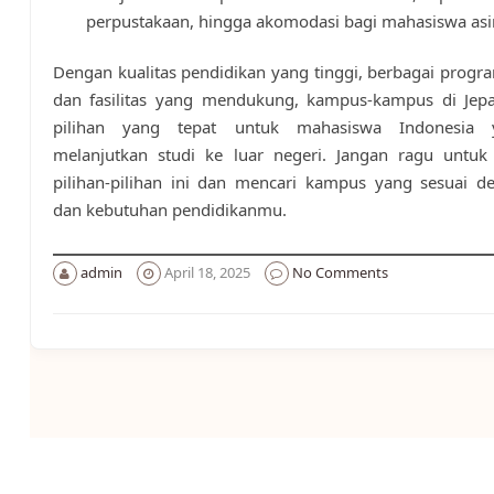
perpustakaan, hingga akomodasi bagi mahasiswa asi
Dengan kualitas pendidikan yang tinggi, berbagai progr
dan fasilitas yang mendukung, kampus-kampus di Jep
pilihan yang tepat untuk mahasiswa Indonesia 
melanjutkan studi ke luar negeri. Jangan ragu untuk 
pilihan-pilihan ini dan mencari kampus yang sesuai d
dan kebutuhan pendidikanmu.
admin
April 18, 2025
No Comments