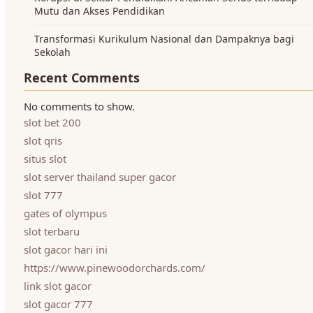
Mutu dan Akses Pendidikan
Transformasi Kurikulum Nasional dan Dampaknya bagi
Sekolah
Recent Comments
No comments to show.
slot bet 200
slot qris
situs slot
slot server thailand super gacor
slot 777
gates of olympus
slot terbaru
slot gacor hari ini
https://www.pinewoodorchards.com/
link slot gacor
slot gacor 777