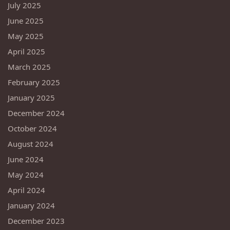
July 2025
June 2025
May 2025
April 2025
March 2025
February 2025
January 2025
December 2024
October 2024
August 2024
June 2024
May 2024
April 2024
January 2024
December 2023