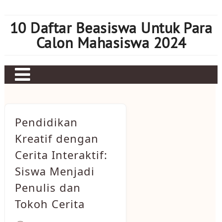
Skip
to
10 Daftar Beasiswa Untuk Para
content
Calon Mahasiswa 2024
Home
Sbobet
Pendidikan
Judi bola
Kreatif dengan
Cerita Interaktif:
Mahjong Ways 2
Siswa Menjadi
Slot Kamboja
Penulis dan
Slot Thailand
Tokoh Cerita