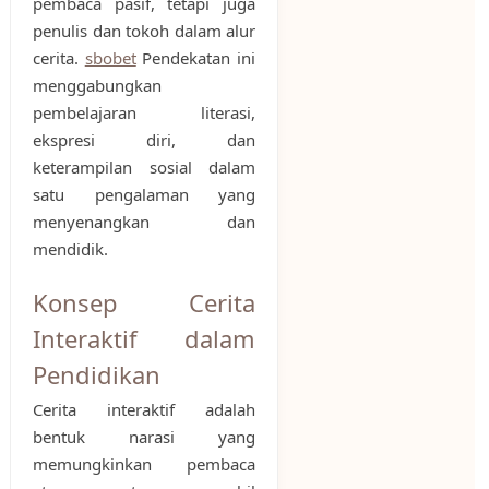
pembaca pasif, tetapi juga
penulis dan tokoh dalam alur
cerita.
sbobet
Pendekatan ini
menggabungkan
pembelajaran literasi,
ekspresi diri, dan
keterampilan sosial dalam
satu pengalaman yang
menyenangkan dan
mendidik.
Konsep Cerita
Interaktif dalam
Pendidikan
Cerita interaktif adalah
bentuk narasi yang
memungkinkan pembaca