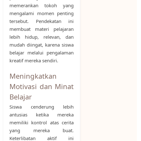
memerankan tokoh yang
mengalami momen penting
tersebut. Pendekatan ini
membuat materi pelajaran
lebih hidup, relevan, dan
mudah diingat, karena siswa
belajar melalui pengalaman
kreatif mereka sendiri.
Meningkatkan
Motivasi dan Minat
Belajar
Siswa cenderung lebih
antusias ketika mereka
memiliki kontrol atas cerita
yang mereka buat.
Keterlibatan aktif ini