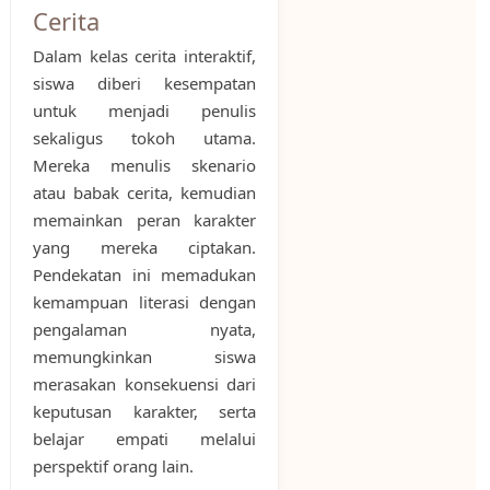
Cerita
Dalam kelas cerita interaktif,
siswa diberi kesempatan
untuk menjadi penulis
sekaligus tokoh utama.
Mereka menulis skenario
atau babak cerita, kemudian
memainkan peran karakter
yang mereka ciptakan.
Pendekatan ini memadukan
kemampuan literasi dengan
pengalaman nyata,
memungkinkan siswa
merasakan konsekuensi dari
keputusan karakter, serta
belajar empati melalui
perspektif orang lain.