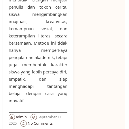
penulis dan tokoh cerita,
siswa mengembangkan
imajinasi, kreativitas,
kemampuan sosial, dan
keterampilan literasi secara
bersamaan. Metode ini tidak
hanya memperkaya
pengalaman akademik, tetapi
juga membentuk karakter
siswa yang lebih percaya diri,
empatik, dan siap
menghadapi tantangan
belajar dengan cara yang
inovatif.
admin
September 11,
2025
No Comments