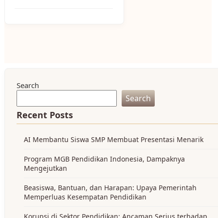
Search
Search
Recent Posts
AI Membantu Siswa SMP Membuat Presentasi Menarik
Program MGB Pendidikan Indonesia, Dampaknya
Mengejutkan
Beasiswa, Bantuan, dan Harapan: Upaya Pemerintah
Memperluas Kesempatan Pendidikan
Korupsi di Sektor Pendidikan: Ancaman Serius terhadap