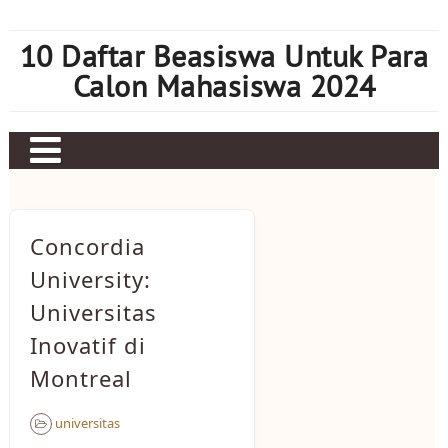
Skip
to
10 Daftar Beasiswa Untuk Para
content
Calon Mahasiswa 2024
Home
Sbobet
Concordia
Judi bola
University:
Universitas
Mahjong Ways 2
Inovatif di
Slot Kamboja
Montreal
Slot Thailand
universitas