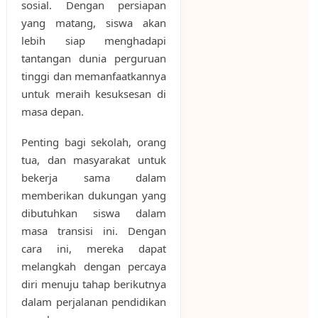
sosial. Dengan persiapan
yang matang, siswa akan
lebih siap menghadapi
tantangan dunia perguruan
tinggi dan memanfaatkannya
untuk meraih kesuksesan di
masa depan.
Penting bagi sekolah, orang
tua, dan masyarakat untuk
bekerja sama dalam
memberikan dukungan yang
dibutuhkan siswa dalam
masa transisi ini. Dengan
cara ini, mereka dapat
melangkah dengan percaya
diri menuju tahap berikutnya
dalam perjalanan pendidikan