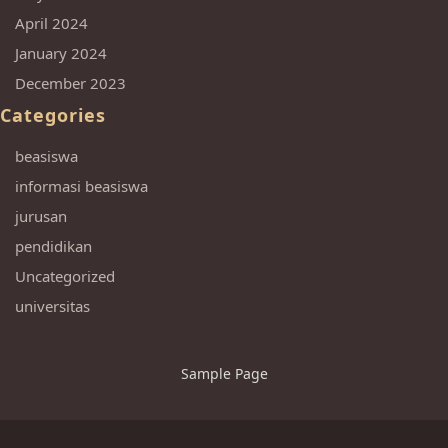
April 2024
January 2024
December 2023
Categories
beasiswa
informasi beasiswa
jurusan
pendidikan
Uncategorized
universitas
Sample Page