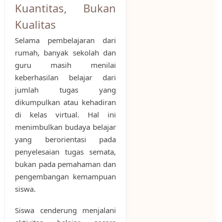
Kuantitas, Bukan
Kualitas
Selama pembelajaran dari
rumah, banyak sekolah dan
guru masih menilai
keberhasilan belajar dari
jumlah tugas yang
dikumpulkan atau kehadiran
di kelas virtual. Hal ini
menimbulkan budaya belajar
yang berorientasi pada
penyelesaian tugas semata,
bukan pada pemahaman dan
pengembangan kemampuan
siswa.
Siswa cenderung menjalani