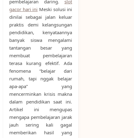
pembelajaran daring.
slot
gacor hari ini
Meski solusi ini
dinilai sebagai jalan keluar
praktis demi kelangsungan
pendidikan, kenyataannya
banyak siswa mengalami
tantangan besar yang
membuat pembelajaran
terasa kurang efektif. Ada
fenomena “belajar dari
rumah, tapi nggak belajar
apa-apa” yang
mencerminkan krisis makna
dalam pendidikan saat ini.
Artikel ini mengupas
mengapa pembelajaran jarak
jauh sering kali gagal
memberikan hasil yang