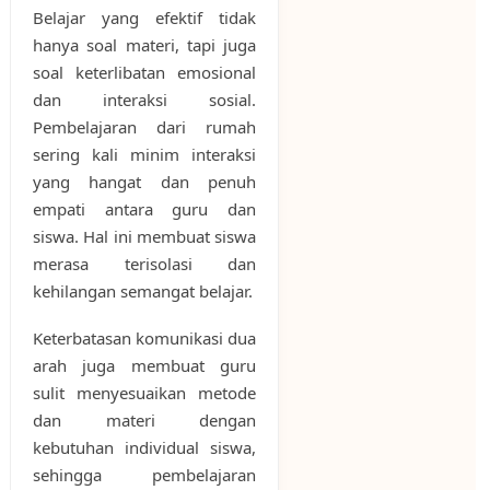
Belajar yang efektif tidak
hanya soal materi, tapi juga
soal keterlibatan emosional
dan interaksi sosial.
Pembelajaran dari rumah
sering kali minim interaksi
yang hangat dan penuh
empati antara guru dan
siswa. Hal ini membuat siswa
merasa terisolasi dan
kehilangan semangat belajar.
Keterbatasan komunikasi dua
arah juga membuat guru
sulit menyesuaikan metode
dan materi dengan
kebutuhan individual siswa,
sehingga pembelajaran