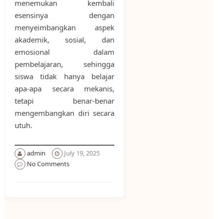
menemukan kembali
esensinya dengan
menyeimbangkan aspek
akademik, sosial, dan
emosional dalam
pembelajaran, sehingga
siswa tidak hanya belajar
apa-apa secara mekanis,
tetapi benar-benar
mengembangkan diri secara
utuh.
admin
July 19, 2025
No Comments