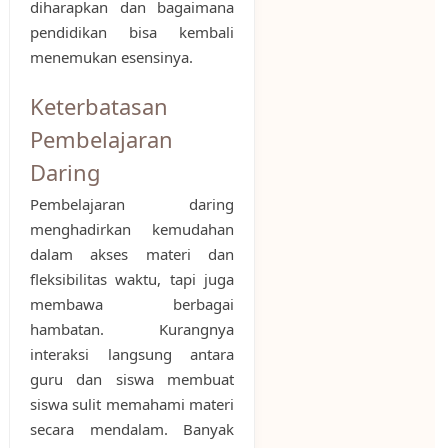
diharapkan dan bagaimana
pendidikan bisa kembali
menemukan esensinya.
Keterbatasan
Pembelajaran
Daring
Pembelajaran daring
menghadirkan kemudahan
dalam akses materi dan
fleksibilitas waktu, tapi juga
membawa berbagai
hambatan. Kurangnya
interaksi langsung antara
guru dan siswa membuat
siswa sulit memahami materi
secara mendalam. Banyak