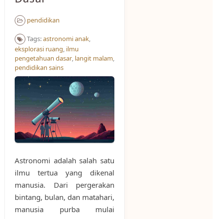
pendidikan
Tags:
astronomi anak
,
eksplorasi ruang
,
ilmu
pengetahuan dasar
,
langit malam
,
pendidikan sains
Astronomi adalah salah satu
ilmu tertua yang dikenal
manusia. Dari pergerakan
bintang, bulan, dan matahari,
manusia purba mulai