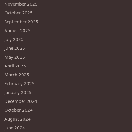
November 2025
October 2025
September 2025
August 2025
July 2025
June 2025
May 2025
April 2025
March 2025
February 2025
January 2025
December 2024
October 2024
August 2024
June 2024