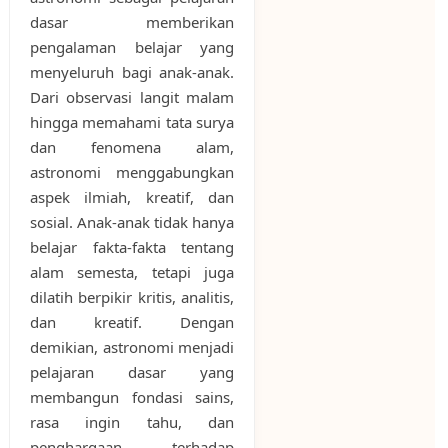
dasar memberikan
pengalaman belajar yang
menyeluruh bagi anak-anak.
Dari observasi langit malam
hingga memahami tata surya
dan fenomena alam,
astronomi menggabungkan
aspek ilmiah, kreatif, dan
sosial. Anak-anak tidak hanya
belajar fakta-fakta tentang
alam semesta, tetapi juga
dilatih berpikir kritis, analitis,
dan kreatif. Dengan
demikian, astronomi menjadi
pelajaran dasar yang
membangun fondasi sains,
rasa ingin tahu, dan
penghargaan terhadap