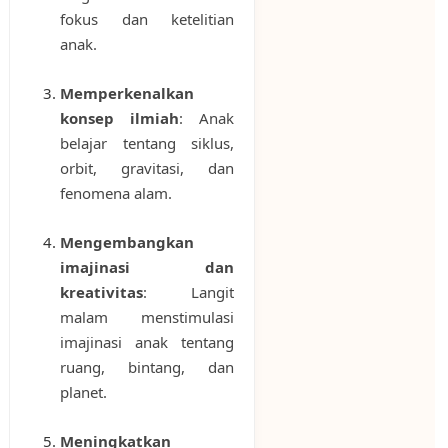
fokus dan ketelitian
anak.
Memperkenalkan
konsep ilmiah
: Anak
belajar tentang siklus,
orbit, gravitasi, dan
fenomena alam.
Mengembangkan
imajinasi dan
kreativitas
: Langit
malam menstimulasi
imajinasi anak tentang
ruang, bintang, dan
planet.
Meningkatkan