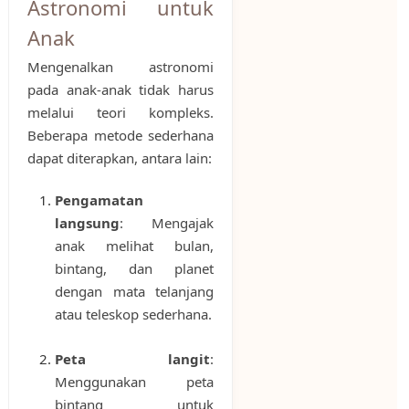
Astronomi untuk
Anak
Mengenalkan astronomi
pada anak-anak tidak harus
melalui teori kompleks.
Beberapa metode sederhana
dapat diterapkan, antara lain:
Pengamatan
langsung
: Mengajak
anak melihat bulan,
bintang, dan planet
dengan mata telanjang
atau teleskop sederhana.
Peta langit
:
Menggunakan peta
bintang untuk