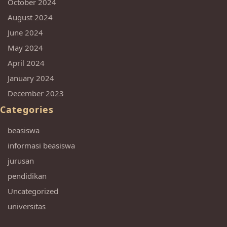
October 2024
August 2024
June 2024
May 2024
April 2024
January 2024
December 2023
Categories
beasiswa
informasi beasiswa
jurusan
pendidikan
Uncategorized
universitas