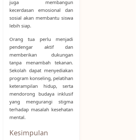
juga membangun
kecerdasan emosional dan
sosial akan membantu siswa
lebih siap.
Orang tua perlu menjadi
pendengar aktif dan
memberikan dukungan
tanpa menambah tekanan.
Sekolah dapat menyediakan
program konseling, pelatihan
keterampilan hidup, serta
mendorong budaya inklusif
yang mengurangi stigma
terhadap masalah kesehatan
mental.
Kesimpulan