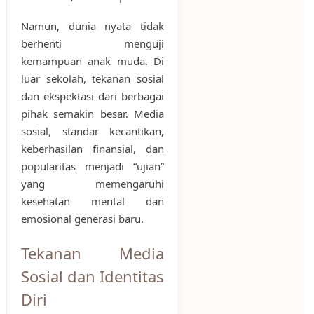
Namun, dunia nyata tidak
berhenti menguji
kemampuan anak muda. Di
luar sekolah, tekanan sosial
dan ekspektasi dari berbagai
pihak semakin besar. Media
sosial, standar kecantikan,
keberhasilan finansial, dan
popularitas menjadi “ujian”
yang memengaruhi
kesehatan mental dan
emosional generasi baru.
Tekanan Media
Sosial dan Identitas
Diri