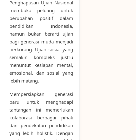
Penghapusan Ujian Nasional
membuka peluang untuk
perubahan positif dalam
pendidikan Indonesia,
namun bukan berarti ujian
bagi generasi muda menjadi
berkurang. Ujian sosial yang
semakin kompleks justru
menuntut kesiapan mental,
emosional, dan sosial yang
lebih matang.
Mempersiapkan generasi
baru untuk menghadapi
tantangan ini memerlukan
kolaborasi berbagai pihak
dan pendekatan pendidikan
yang lebih holistik. Dengan