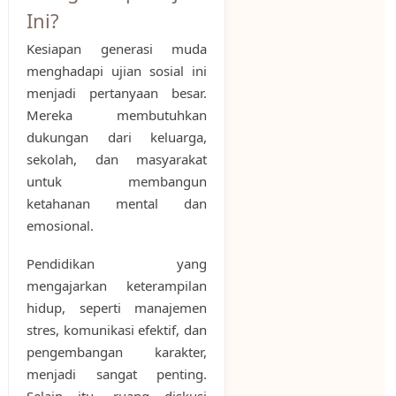
Ini?
Kesiapan generasi muda
menghadapi ujian sosial ini
menjadi pertanyaan besar.
Mereka membutuhkan
dukungan dari keluarga,
sekolah, dan masyarakat
untuk membangun
ketahanan mental dan
emosional.
Pendidikan yang
mengajarkan keterampilan
hidup, seperti manajemen
stres, komunikasi efektif, dan
pengembangan karakter,
menjadi sangat penting.
Selain itu, ruang diskusi