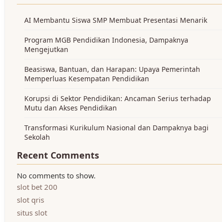
AI Membantu Siswa SMP Membuat Presentasi Menarik
Program MGB Pendidikan Indonesia, Dampaknya
Mengejutkan
Beasiswa, Bantuan, dan Harapan: Upaya Pemerintah
Memperluas Kesempatan Pendidikan
Korupsi di Sektor Pendidikan: Ancaman Serius terhadap
Mutu dan Akses Pendidikan
Transformasi Kurikulum Nasional dan Dampaknya bagi
Sekolah
Recent Comments
No comments to show.
slot bet 200
slot qris
situs slot