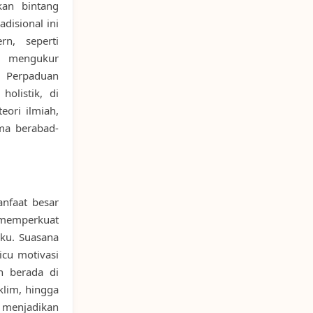
an bintang
disional ini
n, seperti
k mengukur
. Perpaduan
olistik, di
ori ilmiah,
ama berabad-
nfaat besar
 memperkuat
ku. Suasana
cu motivasi
n berada di
klim, hingga
i menjadikan