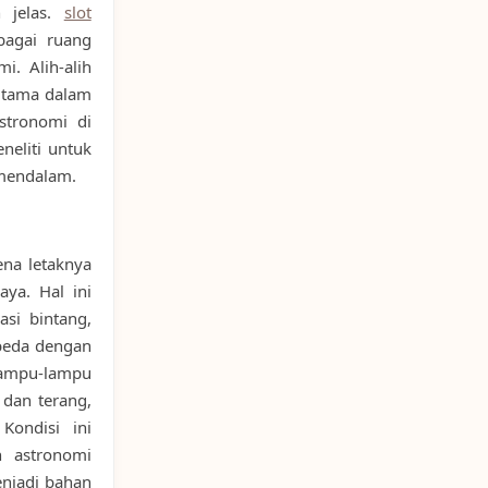
n jelas.
slot
bagai ruang
i. Alih-alih
 utama dalam
stronomi di
eliti untuk
mendalam.
ena letaknya
aya. Hal ini
asi bintang,
rbeda dengan
lampu-lampu
dan terang,
Kondisi ini
 astronomi
enjadi bahan