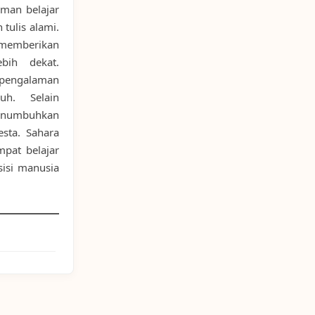
man belajar
tulis alami.
 memberikan
ih dekat.
 pengalaman
uh. Selain
enumbuhkan
sta. Sahara
pat belajar
sisi manusia