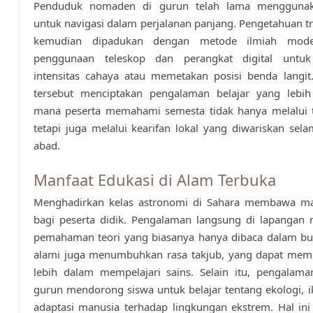
Penduduk nomaden di gurun telah lama menggunak
untuk navigasi dalam perjalanan panjang. Pengetahuan tra
kemudian dipadukan dengan metode ilmiah moder
penggunaan teleskop dan perangkat digital untu
intensitas cahaya atau memetakan posisi benda langit
tersebut menciptakan pengalaman belajar yang lebih h
mana peserta memahami semesta tidak hanya melalui te
tetapi juga melalui kearifan lokal yang diwariskan sel
abad.
Manfaat Edukasi di Alam Terbuka
Menghadirkan kelas astronomi di Sahara membawa ma
bagi peserta didik. Pengalaman langsung di lapangan
pemahaman teori yang biasanya hanya dibaca dalam bu
alami juga menumbuhkan rasa takjub, yang dapat memi
lebih dalam mempelajari sains. Selain itu, pengalama
gurun mendorong siswa untuk belajar tentang ekologi, i
adaptasi manusia terhadap lingkungan ekstrem. Hal in