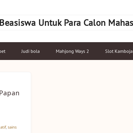
 Beasiswa Untuk Para Calon Maha
bet
Judi bola
Mahjong Ways 2
Slot Kamboja
 Papan
atif
,
sains