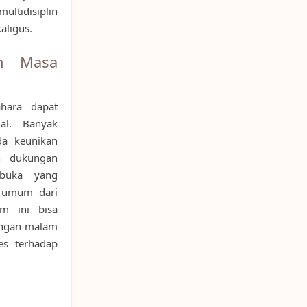
ltidisiplin
aligus.
an Masa
ahara dapat
al. Banyak
ada keunikan
an dukungan
rbuka yang
t umum dari
m ini bisa
ungan malam
es terhadap