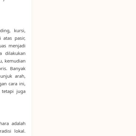
ing, kursi,
 atas pasir,
luas menjadi
a dilakukan
tu, kemudian
ris. Banyak
unjuk arah,
an cara ini,
tetapi juga
hara adalah
disi lokal.