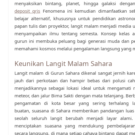
menyaksikan bintang, planet, hingga galaksi denga
deposit qris
Fenomena ini kemudian dimanfaatkan se
belajar alternatif, khususnya untuk pendidikan astronom
papan tulis dan proyektor, langit malam menjadi media
menyampaikan ilmu tentang semesta. Konsep kelas a
gurun ini membuka peluang bagi generasi muda dan pen
memahami kosmos melalui pengalaman langsung yang 
Keunikan Langit Malam Sahara
Langit malam di Gurun Sahara dikenal sangat jernih kar
jauh dari perkotaan dan hampir bebas dari polusi cah
menjadikannya sebagai lokasi ideal untuk mengamati r
meteor, dan jalur Bima Sakti dengan mata telanjang. Be
pengamatan di kota besar yang sering terhalang 
buatan, suasana di Sahara memberikan pandangan luas 
seolah seluruh langit berubah menjadi layar alami. 
menciptakan suasana yang mendukung pembelajaran
secara langsung, di mana setiap cahaya bintang dapat m