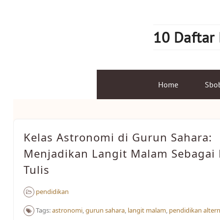
Skip
to
content
10 Daftar
Home
Sbo
Kelas Astronomi di Gurun Sahara:
Menjadikan Langit Malam Sebagai
Tulis
pendidikan
Tags:
astronomi
,
gurun sahara
,
langit malam
,
pendidikan altern