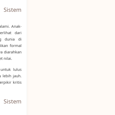
 Sistem
alami. Anak-
rlihat dari
g dunia di
ikan formal
wa diarahkan
 nilai.
 untuk lulus
 lebih jauh.
pikir kritis
Sistem