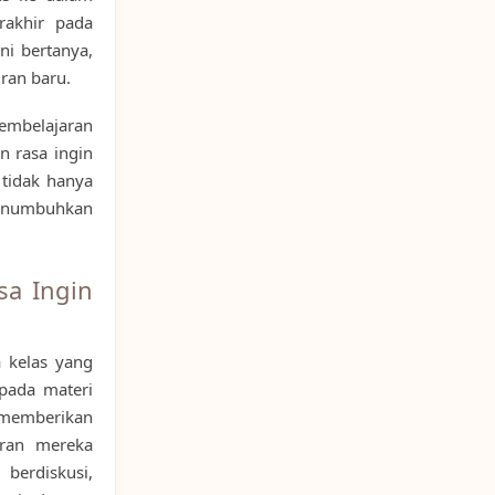
rakhir pada
ni bertanya,
ran baru.
embelajaran
n rasa ingin
tidak hanya
enumbuhkan
a Ingin
 kelas yang
pada materi
memberikan
iran mereka
berdiskusi,