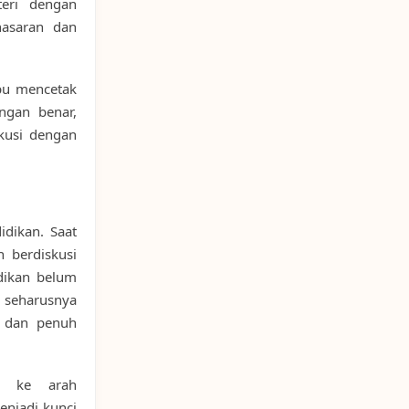
eri dengan
nasaran dan
pu mencetak
ngan benar,
skusi dengan
idikan. Saat
 berdiskusi
idikan belum
n seharusnya
, dan penuh
a ke arah
njadi kunci