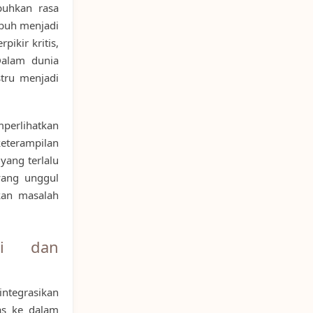
buhkan rasa
buh menjadi
pikir kritis,
Dalam dunia
stru menjadi
mperlihatkan
terampilan
yang terlalu
yang unggul
ikan masalah
si dan
ntegrasikan
tas ke dalam