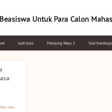
 Beasiswa Untuk Para Calon Maha
bet
Judi bola
Mahjong Ways 2
Slot Kamboja
t
asa
ikan
,
rasa