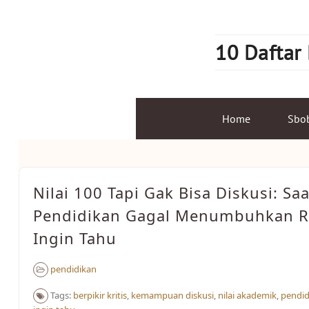
Skip
to
content
10 Daftar
Home
Sbo
Nilai 100 Tapi Gak Bisa Diskusi: Saa
Pendidikan Gagal Menumbuhkan R
Ingin Tahu
pendidikan
Tags:
berpikir kritis
,
kemampuan diskusi
,
nilai akademik
,
pendid