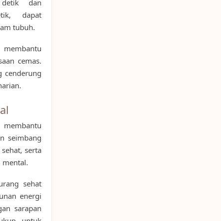
detik dan
ik, dapat
lam tubuh.
a membantu
saan cemas.
g cenderung
harian.
al
i membantu
an seimbang
sehat, serta
 mental.
urang sehat
unan energi
ngan sarapan
cukup untuk