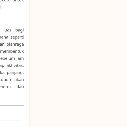
i.
 luas bagi
ana seperti
an olahraga
t membentuk
 sebelum jam
p aktivitas,
ka panjang.
 tubuh akan
nergi dan