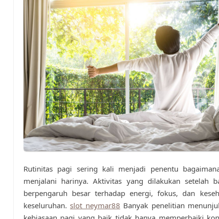
Rutinitas pagi sering kali menjadi penentu bagaiman
menjalani harinya. Aktivitas yang dilakukan setelah 
berpengaruh besar terhadap energi, fokus, dan keseh
keseluruhan.
slot neymar88
Banyak penelitian menunj
kebiasaan pagi yang baik tidak hanya memperbaiki kon