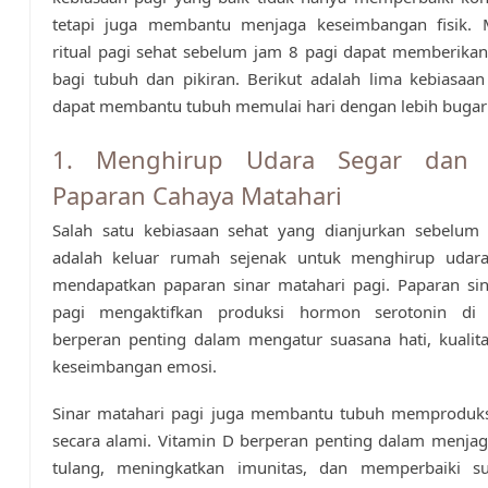
tetapi juga membantu menjaga keseimbangan fisik
ritual pagi sehat sebelum jam 8 pagi dapat memberikan 
bagi tubuh dan pikiran. Berikut adalah lima kebiasaa
dapat membantu tubuh memulai hari dengan lebih bugar 
1. Menghirup Udara Segar dan 
Paparan Cahaya Matahari
Salah satu kebiasaan sehat yang dianjurkan sebelum
adalah keluar rumah sejenak untuk menghirup udar
mendapatkan paparan sinar matahari pagi. Paparan sin
pagi mengaktifkan produksi hormon serotonin di 
berperan penting dalam mengatur suasana hati, kualita
keseimbangan emosi.
Sinar matahari pagi juga membantu tubuh memproduks
secara alami. Vitamin D berperan penting dalam menja
tulang, meningkatkan imunitas, dan memperbaiki su