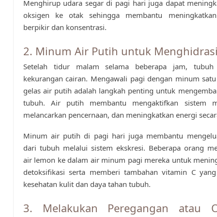
Menghirup udara segar di pagi hari juga dapat meningk
oksigen ke otak sehingga membantu meningkatkan 
berpikir dan konsentrasi.
2. Minum Air Putih untuk Menghidras
Setelah tidur malam selama beberapa jam, tubuh
kekurangan cairan. Mengawali pagi dengan minum satu
gelas air putih adalah langkah penting untuk mengembal
tubuh. Air putih membantu mengaktifkan sistem m
melancarkan pencernaan, dan meningkatkan energi secar
Minum air putih di pagi hari juga membantu mengelu
dari tubuh melalui sistem ekskresi. Beberapa orang 
air lemon ke dalam air minum pagi mereka untuk menin
detoksifikasi serta memberi tambahan vitamin C yang
kesehatan kulit dan daya tahan tubuh.
3. Melakukan Peregangan atau O