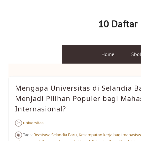
Skip
to
content
10 Daftar
Home
Sbo
Mengapa Universitas di Selandia B
Menjadi Pilihan Populer bagi Maha
Internasional?
universitas
Tags:
Beasiswa Selandia Baru
,
Kesempatan kerja bagi mahasis