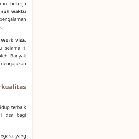
kan bekerja
enuh waktu
 pengalaman
.
 Work Visa
,
ru selama
1
oleh. Banyak
n mengajukan
ualitas
idup terbaik
i ideal bagi
negara yang