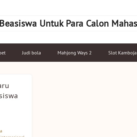
 Beasiswa Untuk Para Calon Maha
bet
Judi bola
Mahjong Ways 2
Slot Kamboja
aru
siswa
wa