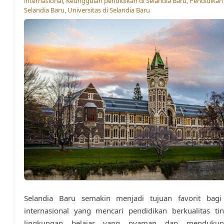
internasional
,
Keunggulan pendidikan di Selandia Baru
,
Pendidikan 
Selandia Baru
,
Universitas di Selandia Baru
Selandia Baru semakin menjadi tujuan favorit bag
internasional yang mencari pendidikan berkualitas ti
lingkungan belajar yang nyaman dan mendukun