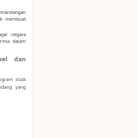
pemandangan
aik membuat
agai negara
rima dalam
bel dan
ogram studi
bidang yang