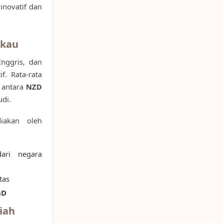
inovatif dan
gkau
Inggris, dan
f. Rata-rata
r antara
NZD
udi.
iakan oleh
ari negara
tas
hD
iah