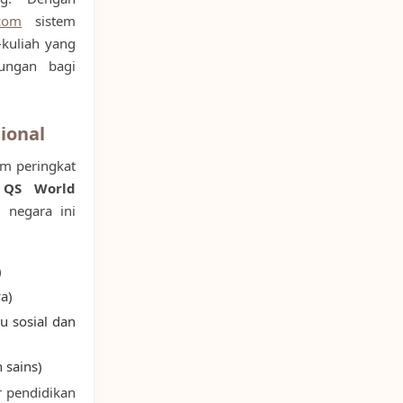
.com
sistem
-kuliah yang
ungan bagi
ional
am peringkat
m
QS World
i negara ini
)
a)
u sosial dan
 sains)
r pendidikan