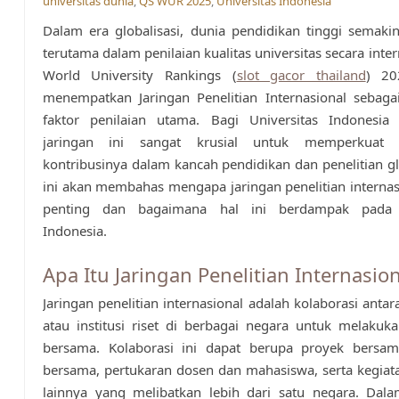
universitas dunia
,
QS WUR 2025
,
Universitas Indonesia
Dalam era globalisasi, dunia pendidikan tinggi semakin
terutama dalam penilaian kualitas universitas secara inte
World University Rankings (
slot gacor thailand
) 20
menempatkan Jaringan Penelitian Internasional sebaga
faktor penilaian utama. Bagi Universitas Indonesia 
jaringan ini sangat krusial untuk memperkuat 
kontribusinya dalam kancah pendidikan dan penelitian glo
ini akan membahas mengapa jaringan penelitian internas
penting dan bagaimana hal ini berdampak pada U
Indonesia.
Apa Itu Jaringan Penelitian Internasio
Jaringan penelitian internasional adalah kolaborasi antar
atau institusi riset di berbagai negara untuk melakuka
bersama. Kolaborasi ini dapat berupa proyek bersama
bersama, pertukaran dosen dan mahasiswa, serta kegia
lainnya yang melibatkan lebih dari satu negara. Da