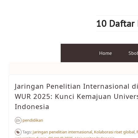
Skip
to
content
10 Daftar
Home
Sbo
Jaringan Penelitian Internasional d
WUR 2025: Kunci Kemajuan Univers
Indonesia
pendidikan
Tags:
Jaringan penelitian internasional
,
Kolaborasi riset global
,