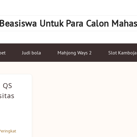
 Beasiswa Untuk Para Calon Maha
bet
Judi bola
Mahjong Ways 2
Slot Kamboja
i QS
itas
Peringkat