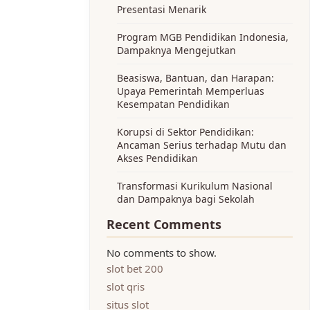
Presentasi Menarik
Program MGB Pendidikan Indonesia,
Dampaknya Mengejutkan
Beasiswa, Bantuan, dan Harapan:
Upaya Pemerintah Memperluas
Kesempatan Pendidikan
Korupsi di Sektor Pendidikan:
Ancaman Serius terhadap Mutu dan
Akses Pendidikan
Transformasi Kurikulum Nasional
dan Dampaknya bagi Sekolah
Recent Comments
No comments to show.
slot bet 200
slot qris
situs slot