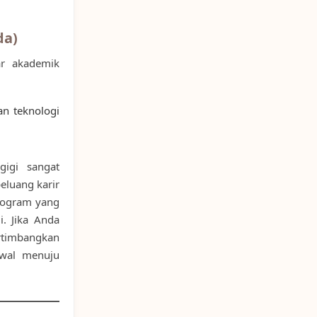
da)
ar akademik
an teknologi
gigi sangat
eluang karir
program yang
i. Jika Anda
rtimbangkan
 awal menuju