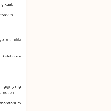
ng kuat.
beragam.
kyo memiliki
kolaborasi
n gigi yang
is modern.
laboratorium