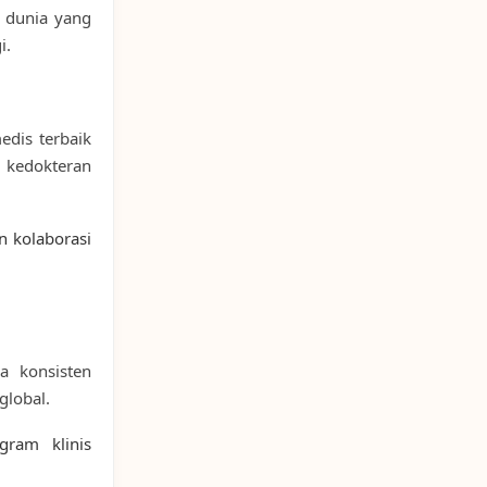
i dunia yang
i.
medis terbaik
m kedokteran
n kolaborasi
ra konsisten
global.
gram klinis