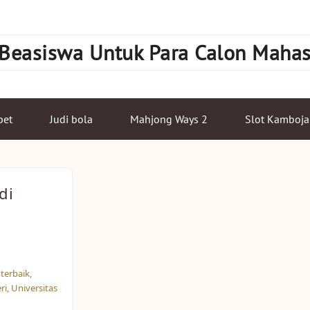
 Beasiswa Untuk Para Calon Maha
bet
Judi bola
Mahjong Ways 2
Slot Kamboja
di
 terbaik
,
ri
,
Universitas