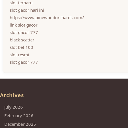
slot terbaru
slot gacor hari ini
https://www.pinewoodorchards.com/
link slot gacor
slot gacor 777
black scatter
slot bet 100
slot resmi
slot gacor 777
Archives
July 2026
February 2026
December 2025