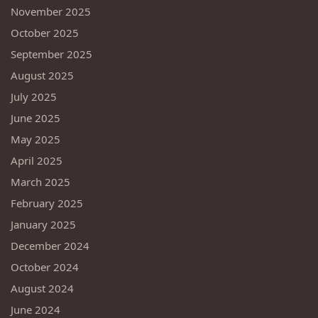
November 2025
October 2025
September 2025
August 2025
July 2025
June 2025
May 2025
April 2025
March 2025
February 2025
January 2025
December 2024
October 2024
August 2024
June 2024