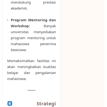
mendukung prestasi
akademik.
Program Mentoring dan
Workshop:
Banyak
universitas menyediakan
program mentoring untuk
mahasiswa penerima
beasiswa.
Memaksimalkan fasilitas ini
akan meningkatkan kualitas
belajar dan pengalaman
mahasiswa.
Strategi