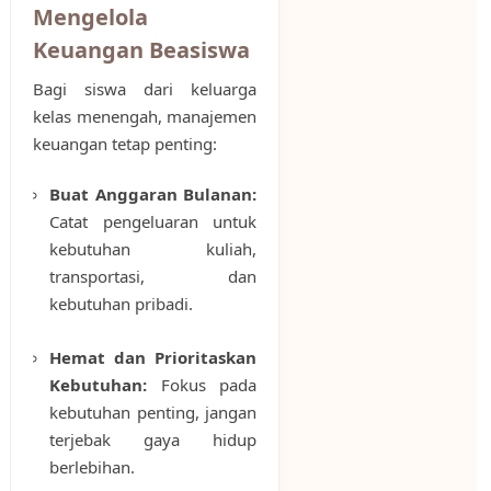
Mengelola
Keuangan Beasiswa
Bagi siswa dari keluarga
kelas menengah, manajemen
keuangan tetap penting:
Buat Anggaran Bulanan:
Catat pengeluaran untuk
kebutuhan kuliah,
transportasi, dan
kebutuhan pribadi.
Hemat dan Prioritaskan
Kebutuhan:
Fokus pada
kebutuhan penting, jangan
terjebak gaya hidup
berlebihan.