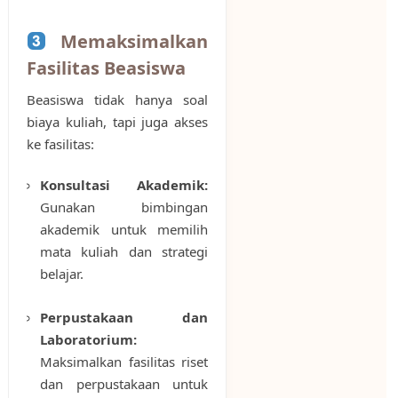
Memaksimalkan
Fasilitas Beasiswa
Beasiswa tidak hanya soal
biaya kuliah, tapi juga akses
ke fasilitas:
Konsultasi Akademik:
Gunakan bimbingan
akademik untuk memilih
mata kuliah dan strategi
belajar.
Perpustakaan dan
Laboratorium:
Maksimalkan fasilitas riset
dan perpustakaan untuk