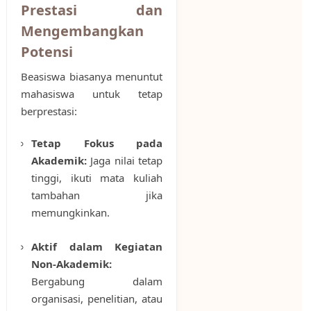
Prestasi dan
Mengembangkan
Potensi
Beasiswa biasanya menuntut
mahasiswa untuk tetap
berprestasi:
Tetap Fokus pada
Akademik:
Jaga nilai tetap
tinggi, ikuti mata kuliah
tambahan jika
memungkinkan.
Aktif dalam Kegiatan
Non-Akademik:
Bergabung dalam
organisasi, penelitian, atau