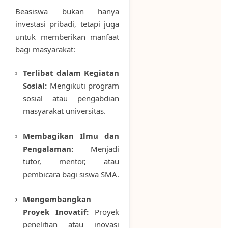
Beasiswa bukan hanya
investasi pribadi, tetapi juga
untuk memberikan manfaat
bagi masyarakat:
Terlibat dalam Kegiatan
Sosial:
Mengikuti program
sosial atau pengabdian
masyarakat universitas.
Membagikan Ilmu dan
Pengalaman:
Menjadi
tutor, mentor, atau
pembicara bagi siswa SMA.
Mengembangkan
Proyek Inovatif:
Proyek
penelitian atau inovasi