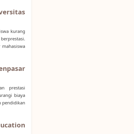
ersitas
iswa kurang
rprestasi.
r mahasiswa
npasar
n prestasi
rangi biaya
 pendidikan
ucation