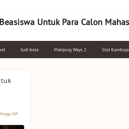
 Beasiswa Untuk Para Calon Maha
bet
Judi bola
Mahjong Ways 2
Slot Kamboja
ntuk
Tinggi
,
KIP