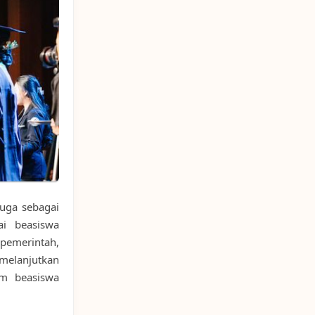
 juga sebagai
ai beasiswa
 pemerintah,
melanjutkan
am beasiswa