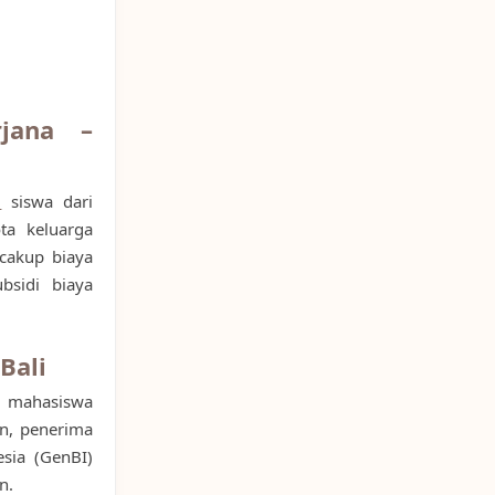
jana –
l
siswa dari
ta keluarga
cakup biaya
bsidi biaya
Bali
a mahasiswa
an, penerima
sia (GenBI)
n.