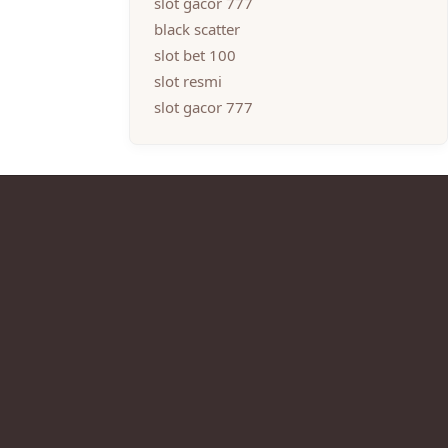
slot gacor 777
black scatter
slot bet 100
slot resmi
slot gacor 777