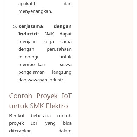
aplikatif dan
menyenangkan.
Kerjasama dengan
Industri:
SMK dapat
menjalin kerja sama
dengan perusahaan
teknologi untuk
memberikan siswa
pengalaman langsung
dan wawasan industri.
Contoh Proyek IoT
untuk SMK Elektro
Berikut beberapa contoh
proyek IoT yang bisa
diterapkan dalam