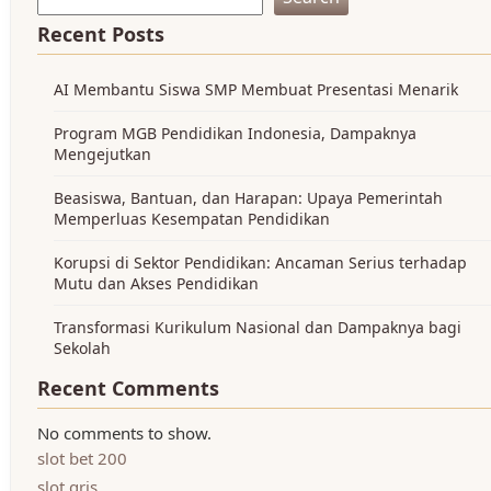
Recent Posts
AI Membantu Siswa SMP Membuat Presentasi Menarik
Program MGB Pendidikan Indonesia, Dampaknya
Mengejutkan
Beasiswa, Bantuan, dan Harapan: Upaya Pemerintah
Memperluas Kesempatan Pendidikan
Korupsi di Sektor Pendidikan: Ancaman Serius terhadap
Mutu dan Akses Pendidikan
Transformasi Kurikulum Nasional dan Dampaknya bagi
Sekolah
Recent Comments
No comments to show.
slot bet 200
slot qris