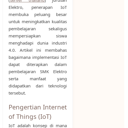
(
server thailand
) jurusan
Elektro, penerapan IoT
membuka peluang besar
untuk meningkatkan kualitas
pembelajaran sekaligus
mempersiapkan siswa
menghadapi dunia industri
4.0. Artikel ini membahas
bagaimana implementasi IoT
dapat diterapkan dalam
pembelajaran SMK Elektro
serta manfaat yang
didapatkan dari teknologi
tersebut.
Pengertian Internet
of Things (IoT)
IoT adalah konsep di mana