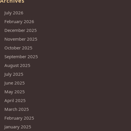
Archives
July 2026
February 2026
December 2025
November 2025
October 2025
September 2025
August 2025
July 2025
June 2025
May 2025
April 2025
March 2025
February 2025
January 2025