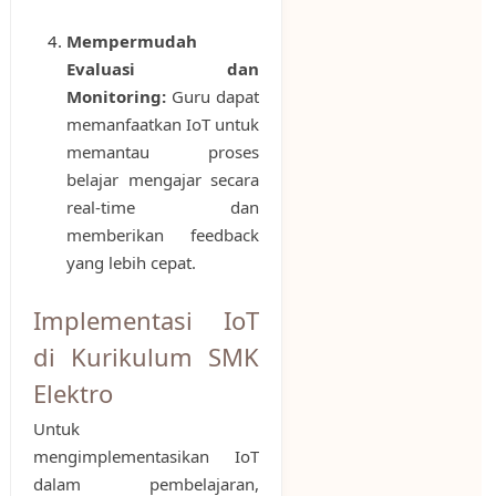
Mempermudah
Evaluasi dan
Monitoring:
Guru dapat
memanfaatkan IoT untuk
memantau proses
belajar mengajar secara
real-time dan
memberikan feedback
yang lebih cepat.
Implementasi IoT
di Kurikulum SMK
Elektro
Untuk
mengimplementasikan IoT
dalam pembelajaran,