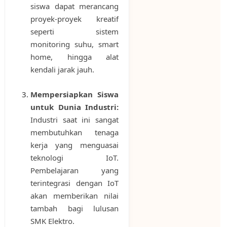
siswa dapat merancang
proyek-proyek kreatif
seperti sistem
monitoring suhu, smart
home, hingga alat
kendali jarak jauh.
Mempersiapkan Siswa
untuk Dunia Industri:
Industri saat ini sangat
membutuhkan tenaga
kerja yang menguasai
teknologi IoT.
Pembelajaran yang
terintegrasi dengan IoT
akan memberikan nilai
tambah bagi lulusan
SMK Elektro.