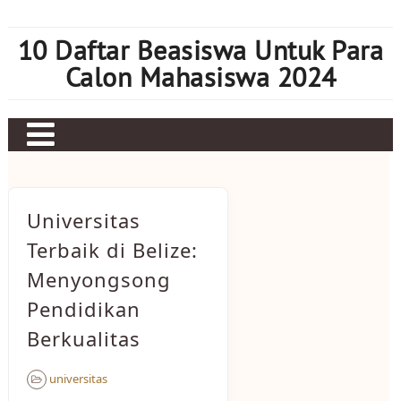
Skip
to
10 Daftar Beasiswa Untuk Para
content
Calon Mahasiswa 2024
Home
Sbobet
Universitas
Judi bola
Terbaik di Belize:
Menyongsong
Mahjong Ways 2
Pendidikan
Slot Kamboja
Berkualitas
Slot Thailand
universitas