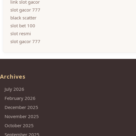
link slot gacor
slot gacor 777
black scatter
slot bet 100
slot resmi
slot gacor 777
Archives
July 2026
February 2026
December 2025
November 2025
October 2025
September 2025