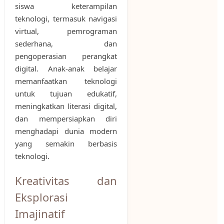
siswa keterampilan
teknologi, termasuk navigasi
virtual, pemrograman
sederhana, dan
pengoperasian perangkat
digital. Anak-anak belajar
memanfaatkan teknologi
untuk tujuan edukatif,
meningkatkan literasi digital,
dan mempersiapkan diri
menghadapi dunia modern
yang semakin berbasis
teknologi.
Kreativitas dan
Eksplorasi
Imajinatif