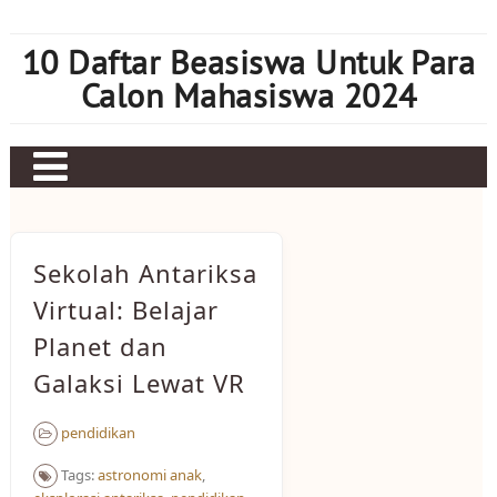
Skip
to
10 Daftar Beasiswa Untuk Para
content
Calon Mahasiswa 2024
Home
Sbobet
Sekolah Antariksa
Judi bola
Virtual: Belajar
Planet dan
Mahjong Ways 2
Galaksi Lewat VR
Slot Kamboja
Slot Thailand
pendidikan
Tags:
astronomi anak
,