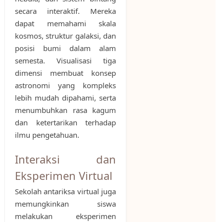
secara interaktif. Mereka
dapat memahami skala
kosmos, struktur galaksi, dan
posisi bumi dalam alam
semesta. Visualisasi tiga
dimensi membuat konsep
astronomi yang kompleks
lebih mudah dipahami, serta
menumbuhkan rasa kagum
dan ketertarikan terhadap
ilmu pengetahuan.
Interaksi dan
Eksperimen Virtual
Sekolah antariksa virtual juga
memungkinkan siswa
melakukan eksperimen