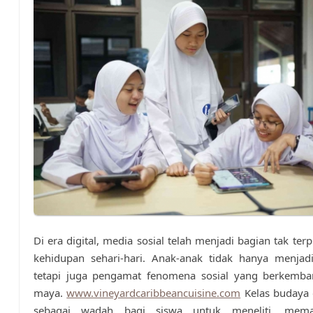
Di era digital, media sosial telah menjadi bagian tak ter
kehidupan sehari-hari. Anak-anak tidak hanya menjad
tetapi juga pengamat fenomena sosial yang berkemba
maya.
www.vineyardcaribbeancuisine.com
Kelas budaya d
sebagai wadah bagi siswa untuk meneliti, mem