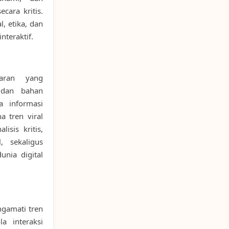
cara kritis.
, etika, dan
nteraktif.
aran yang
 dan bahan
a informasi
a tren viral
sis kritis,
, sekaligus
unia digital
ngamati tren
a interaksi