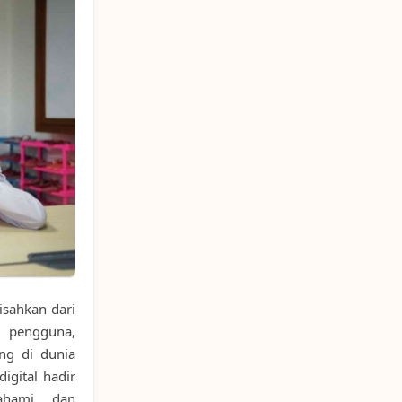
pisahkan dari
i pengguna,
ng di dunia
igital hadir
ahami, dan