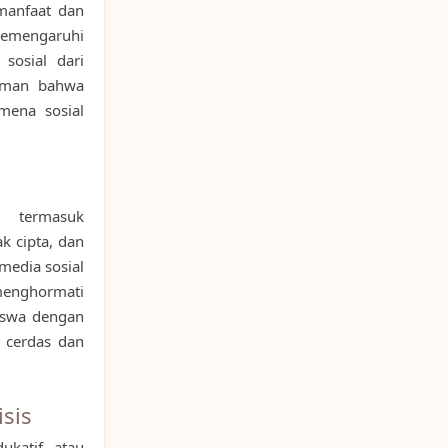
manfaat dan
memengaruhi
sosial dari
haman bahwa
mena sosial
l, termasuk
k cipta, dan
media sosial
menghormati
siswa dengan
g cerdas dan
sis
ukatif atau