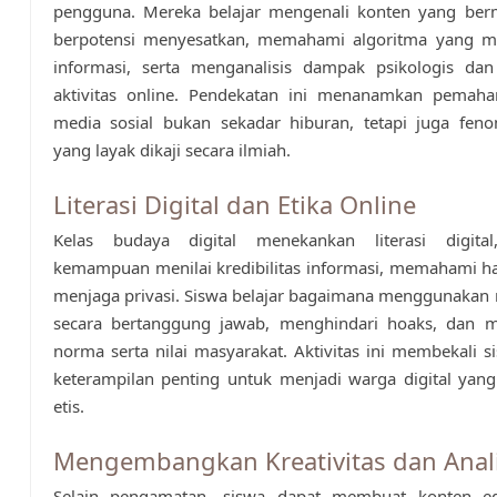
pengguna. Mereka belajar mengenali konten yang ber
berpotensi menyesatkan, memahami algoritma yang 
informasi, serta menganalisis dampak psikologis dan 
aktivitas online. Pendekatan ini menanamkan pema
media sosial bukan sekadar hiburan, tetapi juga feno
yang layak dikaji secara ilmiah.
Literasi Digital dan Etika Online
Kelas budaya digital menekankan literasi digita
kemampuan menilai kredibilitas informasi, memahami ha
menjaga privasi. Siswa belajar bagaimana menggunakan 
secara bertanggung jawab, menghindari hoaks, dan 
norma serta nilai masyarakat. Aktivitas ini membekali 
keterampilan penting untuk menjadi warga digital yan
etis.
Mengembangkan Kreativitas dan Anali
Selain pengamatan, siswa dapat membuat konten ed