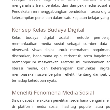
menganalisis tren, perilaku, dan dampak media sosial se
Pendekatan ini menggabungkan pendidikan literasi digital
keterampilan penelitian dalam satu kegiatan belajar yang i
Konsep Kelas Budaya Digital
Kelas budaya digital adalah metode pembelaj
memanfaatkan media sosial sebagai sumber data
observasi. Siswa diajak untuk memahami bagaiman
disebarkan, bagaimana opini terbentuk, serta bagaiman
memengaruhi masyarakat. Metode ini menekankan anali
literasi media, dan keterampilan komunikasi digital
membiasakan siswa berpikir reflektif tentang dampak d
terhadap kehidupan nyata.
Meneliti Fenomena Media Sosial
Siswa dapat melakukan penelitian sederhana dengan me
di platform media sosial, hashtag populer, atau pol