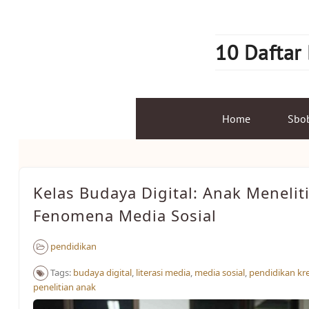
Skip
to
content
10 Daftar
Home
Sbo
Kelas Budaya Digital: Anak Menelit
Fenomena Media Sosial
pendidikan
Tags:
budaya digital
,
literasi media
,
media sosial
,
pendidikan kre
penelitian anak