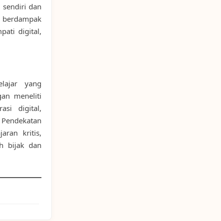
 sendiri dan
t berdampak
ati digital,
lajar yang
an meneliti
si digital,
. Pendekatan
ran kritis,
h bijak dan