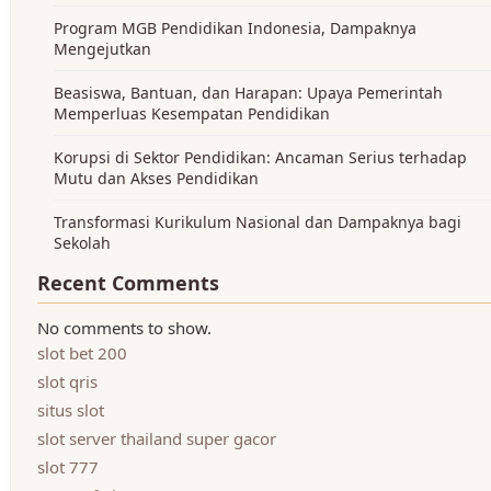
Program MGB Pendidikan Indonesia, Dampaknya
Mengejutkan
Beasiswa, Bantuan, dan Harapan: Upaya Pemerintah
Memperluas Kesempatan Pendidikan
Korupsi di Sektor Pendidikan: Ancaman Serius terhadap
Mutu dan Akses Pendidikan
Transformasi Kurikulum Nasional dan Dampaknya bagi
Sekolah
Recent Comments
No comments to show.
slot bet 200
slot qris
situs slot
slot server thailand super gacor
slot 777