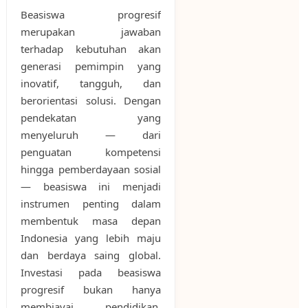
Beasiswa progresif
merupakan jawaban
terhadap kebutuhan akan
generasi pemimpin yang
inovatif, tangguh, dan
berorientasi solusi. Dengan
pendekatan yang
menyeluruh — dari
penguatan kompetensi
hingga pemberdayaan sosial
— beasiswa ini menjadi
instrumen penting dalam
membentuk masa depan
Indonesia yang lebih maju
dan berdaya saing global.
Investasi pada beasiswa
progresif bukan hanya
membiayai pendidikan,