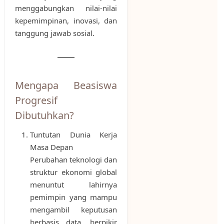
menggabungkan nilai-nilai
kepemimpinan, inovasi, dan
tanggung jawab sosial.
Mengapa Beasiswa
Progresif
Dibutuhkan?
Tuntutan Dunia Kerja
Masa Depan
Perubahan teknologi dan
struktur ekonomi global
menuntut lahirnya
pemimpin yang mampu
mengambil keputusan
berbasis data, berpikir