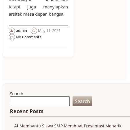
tetapi juga menyiapkan
arsitek masa depan bangsa.
admin
May 11, 2025
No Comments
Search
Search
Recent Posts
AI Membantu Siswa SMP Membuat Presentasi Menarik