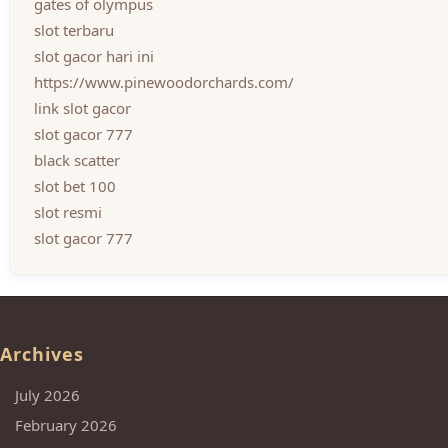
gates of olympus
slot terbaru
slot gacor hari ini
https://www.pinewoodorchards.com/
link slot gacor
slot gacor 777
black scatter
slot bet 100
slot resmi
slot gacor 777
Archives
July 2026
February 2026