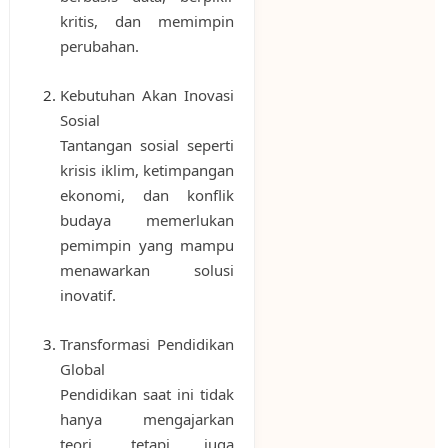
kritis, dan memimpin
perubahan.
Kebutuhan Akan Inovasi
Sosial
Tantangan sosial seperti
krisis iklim, ketimpangan
ekonomi, dan konflik
budaya memerlukan
pemimpin yang mampu
menawarkan solusi
inovatif.
Transformasi Pendidikan
Global
Pendidikan saat ini tidak
hanya mengajarkan
teori, tetapi juga