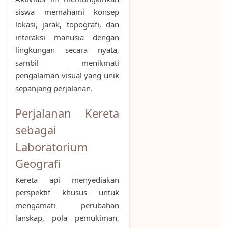
siswa memahami konsep
lokasi, jarak, topografi, dan
interaksi manusia dengan
lingkungan secara nyata,
sambil menikmati
pengalaman visual yang unik
sepanjang perjalanan.
Perjalanan Kereta
sebagai
Laboratorium
Geografi
Kereta api menyediakan
perspektif khusus untuk
mengamati perubahan
lanskap, pola pemukiman,