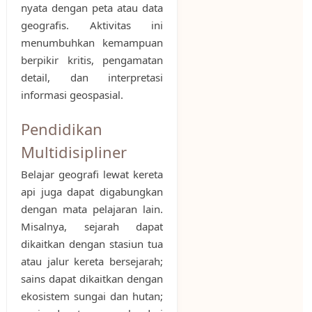
nyata dengan peta atau data
geografis. Aktivitas ini
menumbuhkan kemampuan
berpikir kritis, pengamatan
detail, dan interpretasi
informasi geospasial.
Pendidikan
Multidisipliner
Belajar geografi lewat kereta
api juga dapat digabungkan
dengan mata pelajaran lain.
Misalnya, sejarah dapat
dikaitkan dengan stasiun tua
atau jalur kereta bersejarah;
sains dapat dikaitkan dengan
ekosistem sungai dan hutan;