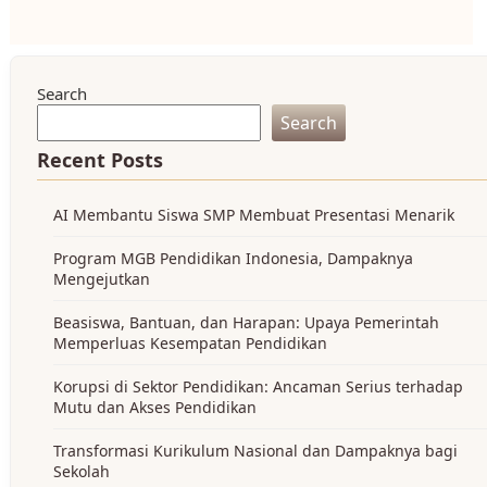
Search
Search
Recent Posts
AI Membantu Siswa SMP Membuat Presentasi Menarik
Program MGB Pendidikan Indonesia, Dampaknya
Mengejutkan
Beasiswa, Bantuan, dan Harapan: Upaya Pemerintah
Memperluas Kesempatan Pendidikan
Korupsi di Sektor Pendidikan: Ancaman Serius terhadap
Mutu dan Akses Pendidikan
Transformasi Kurikulum Nasional dan Dampaknya bagi
Sekolah