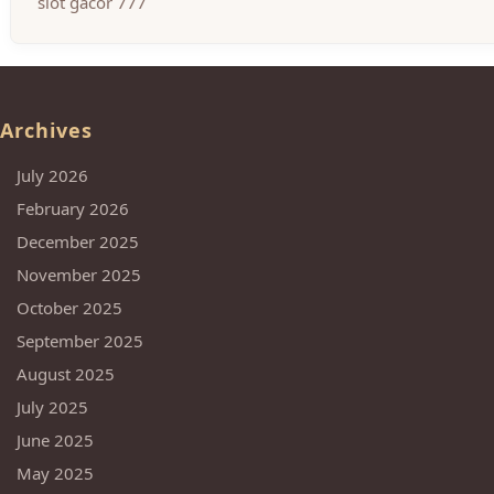
slot gacor 777
Archives
July 2026
February 2026
December 2025
November 2025
October 2025
September 2025
August 2025
July 2025
June 2025
May 2025