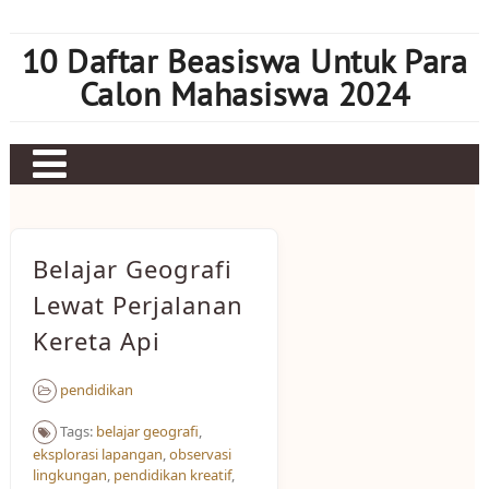
Skip
to
10 Daftar Beasiswa Untuk Para
content
Calon Mahasiswa 2024
Home
Sbobet
Belajar Geografi
Judi bola
Lewat Perjalanan
Kereta Api
Mahjong Ways 2
Slot Kamboja
pendidikan
Slot Thailand
Tags:
belajar geografi
,
eksplorasi lapangan
,
observasi
lingkungan
,
pendidikan kreatif
,