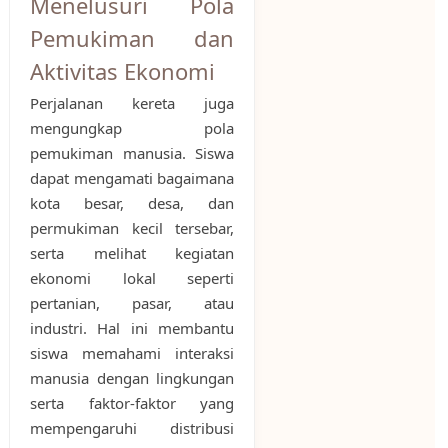
Menelusuri Pola
Pemukiman dan
Aktivitas Ekonomi
Perjalanan kereta juga
mengungkap pola
pemukiman manusia. Siswa
dapat mengamati bagaimana
kota besar, desa, dan
permukiman kecil tersebar,
serta melihat kegiatan
ekonomi lokal seperti
pertanian, pasar, atau
industri. Hal ini membantu
siswa memahami interaksi
manusia dengan lingkungan
serta faktor-faktor yang
mempengaruhi distribusi