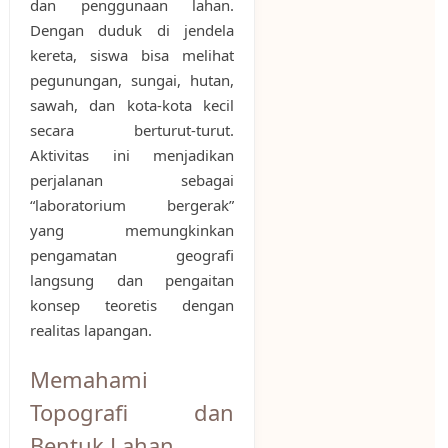
dan penggunaan lahan.
Dengan duduk di jendela
kereta, siswa bisa melihat
pegunungan, sungai, hutan,
sawah, dan kota-kota kecil
secara berturut-turut.
Aktivitas ini menjadikan
perjalanan sebagai
“laboratorium bergerak”
yang memungkinkan
pengamatan geografi
langsung dan pengaitan
konsep teoretis dengan
realitas lapangan.
Memahami
Topografi dan
Bentuk Lahan