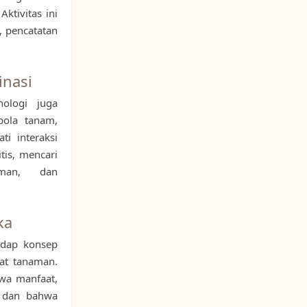
ktivitas ini
, pencatatan
inasi
ologi juga
pola tanam,
i interaksi
tis, mencari
aman, dan
ka
adap konsep
fat tanaman.
wa manfaat,
, dan bahwa