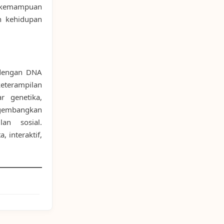
 kemampuan
n kehidupan
 dengan DNA
eterampilan
r genetika,
ngembangkan
lan sosial.
 interaktif,