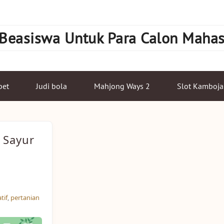
 Beasiswa Untuk Para Calon Maha
bet
Judi bola
Mahjong Ways 2
Slot Kamboja
 Sayur
tif
,
pertanian