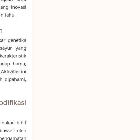
tang inovasi
n tahu.
n
ar genetika
sayur yang
rakteristik
hadap hama,
Aktivitas ini
h dipahami,
ifikasi
nakan bibit
iawasi oleh
pengamatan