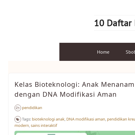
Skip
to
content
10 Daftar
Home
Sbo
Kelas Bioteknologi: Anak Menanam
dengan DNA Modifikasi Aman
pendidikan
Tags:
bioteknologi anak
,
DNA modifikasi aman
,
pendidikan krea
modern
,
sains interaktif