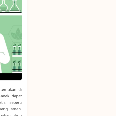
itemukan di
-anak dapat
is, seperti
yang aman.
ngkan ilmu