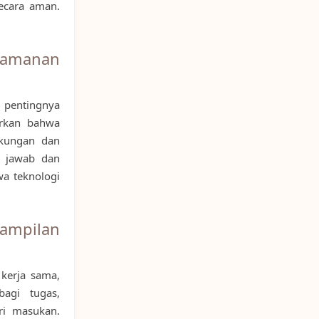
secara aman.
amanan
 pentingnya
arkan bahwa
gkungan dan
g jawab dan
a teknologi
ampilan
kerja sama,
bagi tugas,
ri masukan.