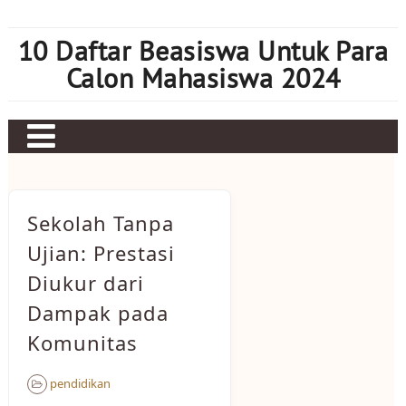
Skip
to
10 Daftar Beasiswa Untuk Para
content
Calon Mahasiswa 2024
Home
Sbobet
Sekolah Tanpa
Judi bola
Ujian: Prestasi
Diukur dari
Mahjong Ways 2
Dampak pada
Slot Kamboja
Komunitas
Slot Thailand
pendidikan