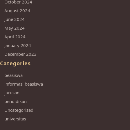
October 2024
August 2024
June 2024
May 2024
April 2024
January 2024
December 2023
Categories
beasiswa
informasi beasiswa
jurusan
pendidikan
Uncategorized
universitas