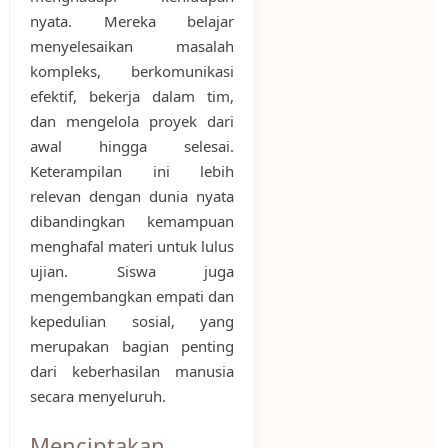
nyata. Mereka belajar
menyelesaikan masalah
kompleks, berkomunikasi
efektif, bekerja dalam tim,
dan mengelola proyek dari
awal hingga selesai.
Keterampilan ini lebih
relevan dengan dunia nyata
dibandingkan kemampuan
menghafal materi untuk lulus
ujian. Siswa juga
mengembangkan empati dan
kepedulian sosial, yang
merupakan bagian penting
dari keberhasilan manusia
secara menyeluruh.
Menciptakan