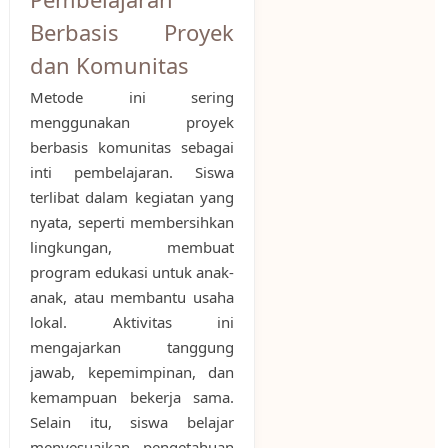
Berbasis Proyek
dan Komunitas
Metode ini sering
menggunakan proyek
berbasis komunitas sebagai
inti pembelajaran. Siswa
terlibat dalam kegiatan yang
nyata, seperti membersihkan
lingkungan, membuat
program edukasi untuk anak-
anak, atau membantu usaha
lokal. Aktivitas ini
mengajarkan tanggung
jawab, kepemimpinan, dan
kemampuan bekerja sama.
Selain itu, siswa belajar
menyesuaikan pengetahuan