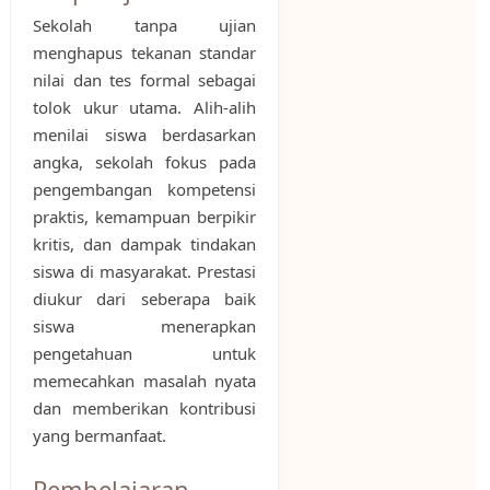
Sekolah tanpa ujian
menghapus tekanan standar
nilai dan tes formal sebagai
tolok ukur utama. Alih-alih
menilai siswa berdasarkan
angka, sekolah fokus pada
pengembangan kompetensi
praktis, kemampuan berpikir
kritis, dan dampak tindakan
siswa di masyarakat. Prestasi
diukur dari seberapa baik
siswa menerapkan
pengetahuan untuk
memecahkan masalah nyata
dan memberikan kontribusi
yang bermanfaat.
Pembelajaran