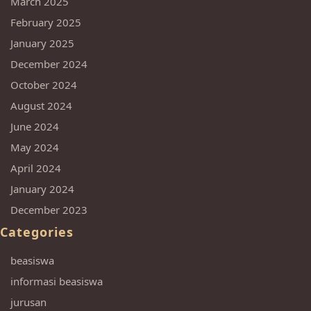
March 2025
February 2025
January 2025
December 2024
October 2024
August 2024
June 2024
May 2024
April 2024
January 2024
December 2023
Categories
beasiswa
informasi beasiswa
jurusan