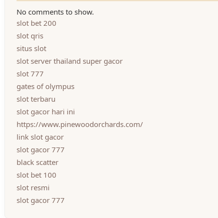
No comments to show.
slot bet 200
slot qris
situs slot
slot server thailand super gacor
slot 777
gates of olympus
slot terbaru
slot gacor hari ini
https://www.pinewoodorchards.com/
link slot gacor
slot gacor 777
black scatter
slot bet 100
slot resmi
slot gacor 777