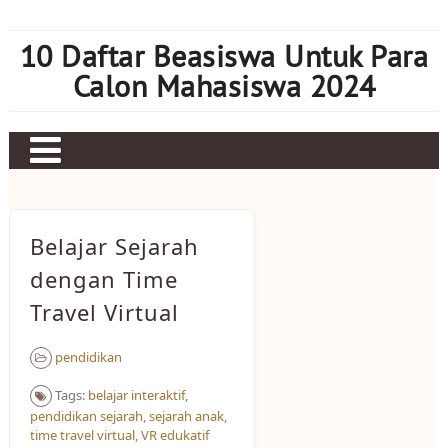
Skip
to
10 Daftar Beasiswa Untuk Para
content
Calon Mahasiswa 2024
Home
Sbobet
Belajar Sejarah
Judi bola
dengan Time
Travel Virtual
Mahjong Ways 2
Slot Kamboja
pendidikan
Slot Thailand
Tags:
belajar interaktif
,
pendidikan sejarah
,
sejarah anak
,
time travel virtual
,
VR edukatif