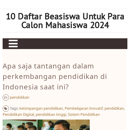
Skip
to
10 Daftar Beasiswa Untuk Para
content
Calon Mahasiswa 2024
Home
Apa saja tantangan dalam
Sbobet
perkembangan pendidikan di
Judi bola
Indonesia saat ini?
Mahjong Ways 2
pendidikan
Slot Kamboja
Tags:
ketimpangan pendidikan
,
Pembelajaran Inovatif
,
pendidikan
,
Slot Thailand
Pendidikan Digital
,
pendidikan tinggi
,
Sistem Pendidikan