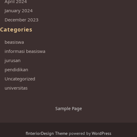
April 2024
January 2024
December 2023
Categories
beasiswa
informasi beasiswa
jurusan
pendidikan
Uncategorized
universitas
Sample Page
fInteriorDesign Theme
powered by
WordPress