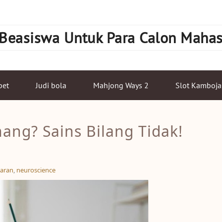
 Beasiswa Untuk Para Calon Maha
bet
Judi bola
Mahjong Ways 2
Slot Kamboja
ang? Sains Bilang Tidak!
aran
,
neuroscience