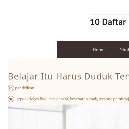
Skip
to
content
10 Daftar
Home
Sbo
Belajar Itu Harus Duduk Ten
pendidikan
Tags:
aktivitas fisik
,
belajar aktif
,
kesehatan anak
,
metode pembelaj