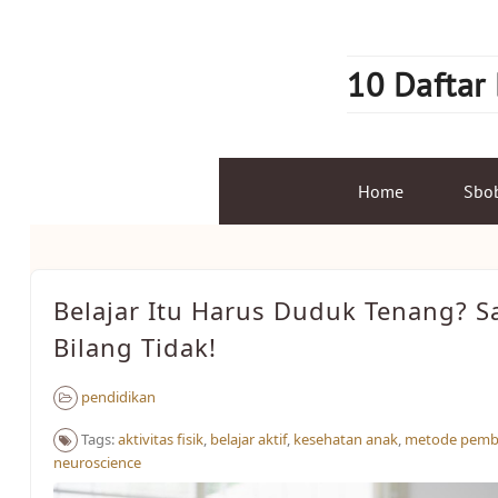
Skip
to
content
10 Daftar
Home
Sbo
Belajar Itu Harus Duduk Tenang? S
Bilang Tidak!
pendidikan
Tags:
aktivitas fisik
,
belajar aktif
,
kesehatan anak
,
metode pembe
neuroscience