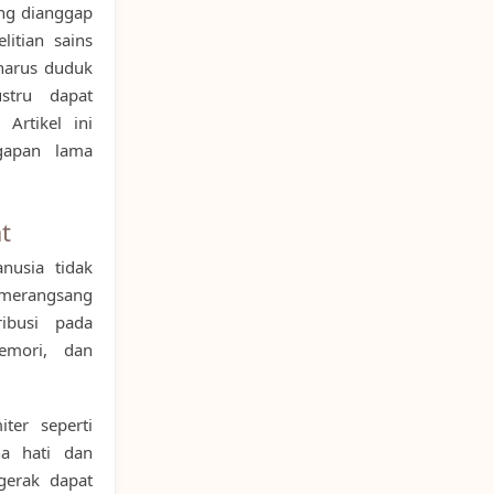
ing dianggap
litian sains
 harus duduk
stru dapat
Artikel ini
gapan lama
t
nusia tidak
t merangsang
ibusi pada
memori, dan
ter seperti
a hati dan
rgerak dapat