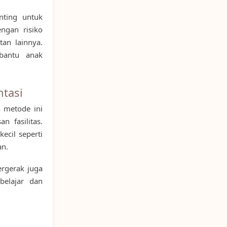
nting untuk
engan risiko
an lainnya.
mbantu anak
tasi
n metode ini
n fasilitas.
ecil seperti
an.
ergerak juga
belajar dan