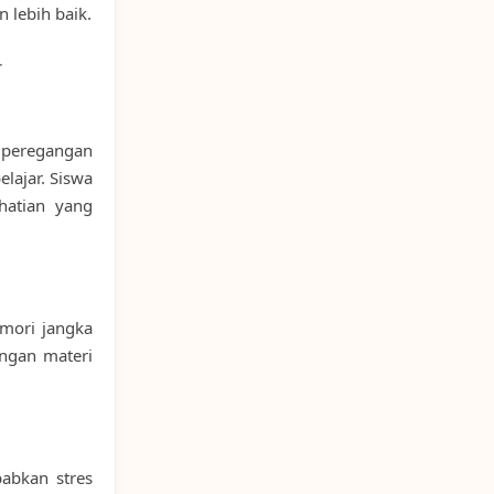
 lebih baik.
r
 peregangan
lajar. Siswa
hatian yang
emori jangka
ngan materi
abkan stres