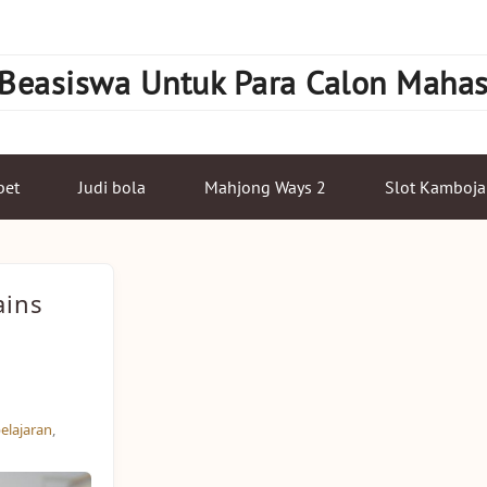
 Beasiswa Untuk Para Calon Maha
bet
Judi bola
Mahjong Ways 2
Slot Kamboja
ains
lajaran
,