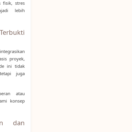
isik, stres
jadi lebih
erbukti
tegrasikan
asis proyek,
e ini tidak
etapi juga
peran atau
ami konsep
an dan