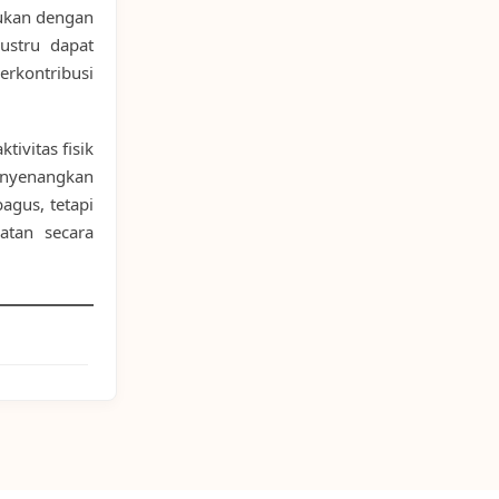
kukan dengan
ustru dapat
rkontribusi
ivitas fisik
enyenangkan
agus, tetapi
atan secara