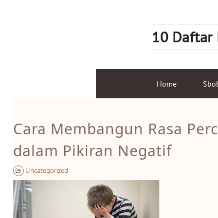
Skip
to
content
10 Daftar
Home
Sbo
Cara Membangun Rasa Percay
dalam Pikiran Negatif
Uncategorized