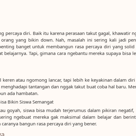
ng percaya diri. Baik itu karena perasaan takut gagal, khawatir 
rang yang bikin down. Nah, masalah ini sering kali jadi pe
enting banget untuk membangun rasa percaya diri yang solid
t belajarnya. Tapi, gimana cara ngebantu mereka supaya bisa le
l keren atau ngomong lancar, tapi lebih ke keyakinan dalam diri 
menghadapi tantangan dan nggak takut buat coba hal baru. Mere
pun ada hambatan.
Bisa Bikin Siswa Semangat
atau goyah, siswa bisa mudah terjerumus dalam pikiran negatif
sering ngebuat mereka gak maksimal dalam belajar dan berin
 caranya bangun rasa percaya diri yang bener.
wa