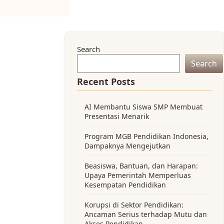
Search
Search
Recent Posts
AI Membantu Siswa SMP Membuat
Presentasi Menarik
Program MGB Pendidikan Indonesia,
Dampaknya Mengejutkan
Beasiswa, Bantuan, dan Harapan:
Upaya Pemerintah Memperluas
Kesempatan Pendidikan
Korupsi di Sektor Pendidikan:
Ancaman Serius terhadap Mutu dan
Akses Pendidikan