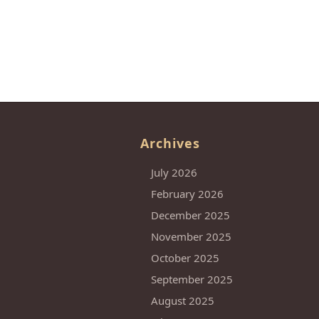
Archives
July 2026
February 2026
December 2025
November 2025
October 2025
September 2025
August 2025