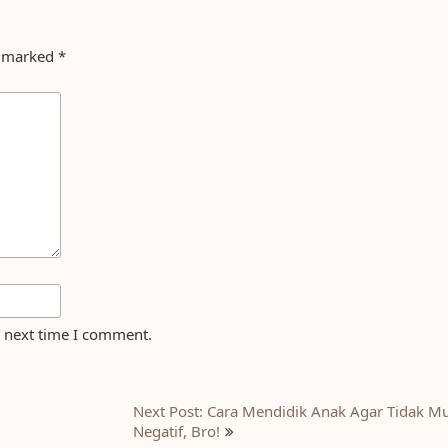
e marked
*
e next time I comment.
Next Post: Cara Mendidik Anak Agar Tidak M
Negatif, Bro!