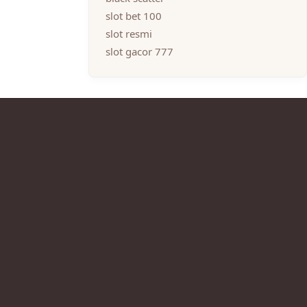
slot bet 100
slot resmi
slot gacor 777