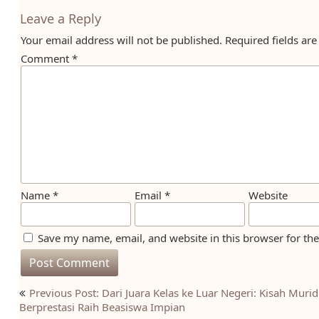
Leave a Reply
Your email address will not be published.
Required fields ar
Comment
*
Name
*
Email
*
Website
Save my name, email, and website in this browser for th
Post
Previous Post: Dari Juara Kelas ke Luar Negeri: Kisah Murid
navigation
Berprestasi Raih Beasiswa Impian