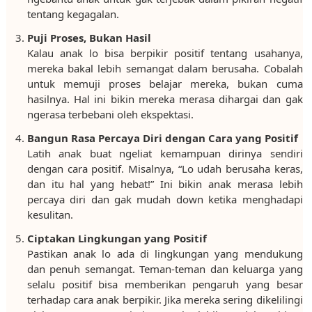
tentang kegagalan.
Puji Proses, Bukan Hasil
Kalau anak lo bisa berpikir positif tentang usahanya,
mereka bakal lebih semangat dalam berusaha. Cobalah
untuk memuji proses belajar mereka, bukan cuma
hasilnya. Hal ini bikin mereka merasa dihargai dan gak
ngerasa terbebani oleh ekspektasi.
Bangun Rasa Percaya Diri dengan Cara yang Positif
Latih anak buat ngeliat kemampuan dirinya sendiri
dengan cara positif. Misalnya, “Lo udah berusaha keras,
dan itu hal yang hebat!” Ini bikin anak merasa lebih
percaya diri dan gak mudah down ketika menghadapi
kesulitan.
Ciptakan Lingkungan yang Positif
Pastikan anak lo ada di lingkungan yang mendukung
dan penuh semangat. Teman-teman dan keluarga yang
selalu positif bisa memberikan pengaruh yang besar
terhadap cara anak berpikir. Jika mereka sering dikelilingi