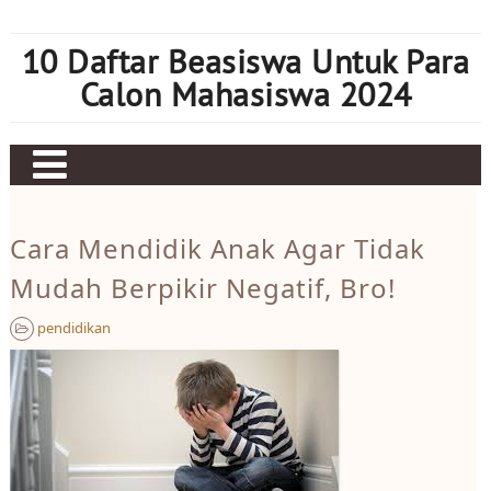
Skip
to
10 Daftar Beasiswa Untuk Para
content
Calon Mahasiswa 2024
Home
Cara Mendidik Anak Agar Tidak
Sbobet
Mudah Berpikir Negatif, Bro!
Judi bola
pendidikan
Mahjong Ways 2
Slot Kamboja
Slot Thailand