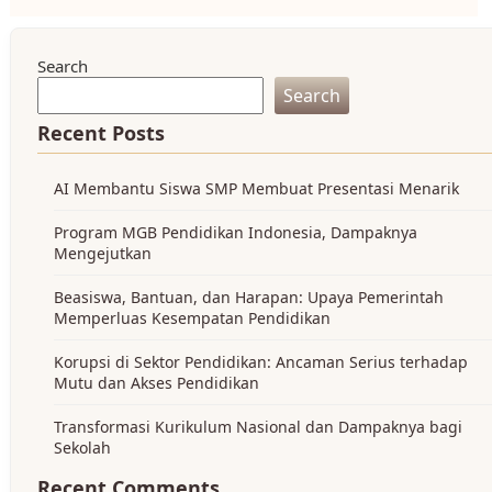
Search
Search
Recent Posts
AI Membantu Siswa SMP Membuat Presentasi Menarik
Program MGB Pendidikan Indonesia, Dampaknya
Mengejutkan
Beasiswa, Bantuan, dan Harapan: Upaya Pemerintah
Memperluas Kesempatan Pendidikan
Korupsi di Sektor Pendidikan: Ancaman Serius terhadap
Mutu dan Akses Pendidikan
Transformasi Kurikulum Nasional dan Dampaknya bagi
Sekolah
Recent Comments