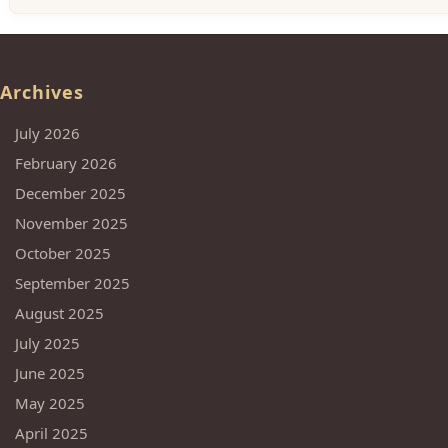
Archives
July 2026
February 2026
December 2025
November 2025
October 2025
September 2025
August 2025
July 2025
June 2025
May 2025
April 2025