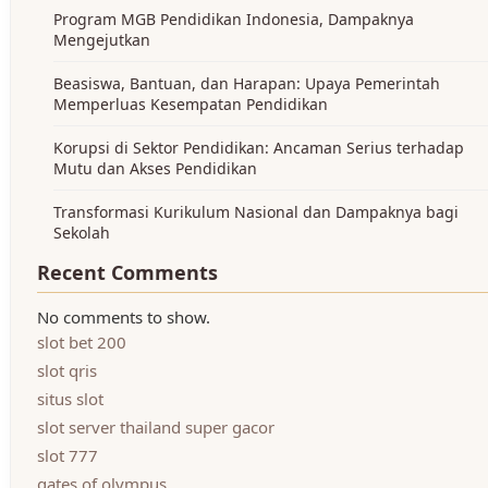
Program MGB Pendidikan Indonesia, Dampaknya
Mengejutkan
Beasiswa, Bantuan, dan Harapan: Upaya Pemerintah
Memperluas Kesempatan Pendidikan
Korupsi di Sektor Pendidikan: Ancaman Serius terhadap
Mutu dan Akses Pendidikan
Transformasi Kurikulum Nasional dan Dampaknya bagi
Sekolah
Recent Comments
No comments to show.
slot bet 200
slot qris
situs slot
slot server thailand super gacor
slot 777
gates of olympus