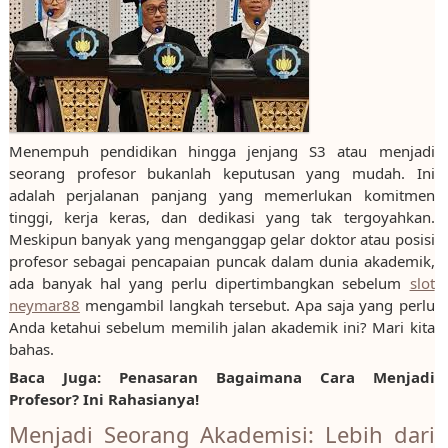
Menempuh pendidikan hingga jenjang S3 atau menjadi
seorang profesor bukanlah keputusan yang mudah. Ini
adalah perjalanan panjang yang memerlukan komitmen
tinggi, kerja keras, dan dedikasi yang tak tergoyahkan.
Meskipun banyak yang menganggap gelar doktor atau posisi
profesor sebagai pencapaian puncak dalam dunia akademik,
ada banyak hal yang perlu dipertimbangkan sebelum
slot
neymar88
mengambil langkah tersebut. Apa saja yang perlu
Anda ketahui sebelum memilih jalan akademik ini? Mari kita
bahas.
Baca Juga: Penasaran Bagaimana Cara Menjadi
Profesor? Ini Rahasianya!
Menjadi Seorang Akademisi: Lebih dari