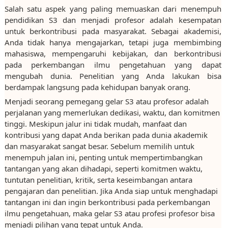
Salah satu aspek yang paling memuaskan dari menempuh
pendidikan S3 dan menjadi profesor adalah kesempatan
untuk berkontribusi pada masyarakat. Sebagai akademisi,
Anda tidak hanya mengajarkan, tetapi juga membimbing
mahasiswa, mempengaruhi kebijakan, dan berkontribusi
pada perkembangan ilmu pengetahuan yang dapat
mengubah dunia. Penelitian yang Anda lakukan bisa
berdampak langsung pada kehidupan banyak orang.
Menjadi seorang pemegang gelar S3 atau profesor adalah
perjalanan yang memerlukan dedikasi, waktu, dan komitmen
tinggi. Meskipun jalur ini tidak mudah, manfaat dan
kontribusi yang dapat Anda berikan pada dunia akademik
dan masyarakat sangat besar. Sebelum memilih untuk
menempuh jalan ini, penting untuk mempertimbangkan
tantangan yang akan dihadapi, seperti komitmen waktu,
tuntutan penelitian, kritik, serta keseimbangan antara
pengajaran dan penelitian. Jika Anda siap untuk menghadapi
tantangan ini dan ingin berkontribusi pada perkembangan
ilmu pengetahuan, maka gelar S3 atau profesi profesor bisa
menjadi pilihan yang tepat untuk Anda.