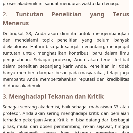
proses akademik ini sangat menguras waktu dan tenaga.
2.
Tuntutan Penelitian yang Terus
Menerus
Di tingkat S3, Anda akan diminta untuk mengembangkan
dan mendalami topik penelitian yang belum banyak
dieksplorasi. Hal ini bisa jadi sangat menantang, mengingat
tuntutan untuk menghasilkan kontribusi baru dalam ilmu
pengetahuan. Sebagai profesor, Anda akan terus terlibat
dalam penelitian sepanjang karir Anda. Penelitian ini tidak
hanya memberi dampak besar pada masyarakat, tetapi juga
membantu Anda mempertahankan reputasi dan kredibilitas
di dunia akademik.
3.
Menghadapi Tekanan dan Kritik
Sebagai seorang akademisi, baik sebagai mahasiswa S3 atau
profesor, Anda akan sering menghadapi kritik dan penilaian
terhadap pekerjaan Anda. Kritik ini bisa datang dari berbagai
pihak, mulai dari dosen pembimbing, rekan sejawat, hingga
dunia akademik secara luas. Mampu menerima dan