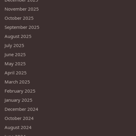
November 2025
October 2025
September 2025
August 2025
July 2025
June 2025
May 2025
April 2025
March 2025
February 2025
January 2025
December 2024
October 2024
August 2024