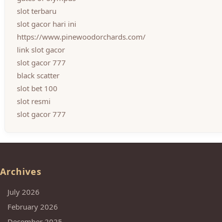
slot terbaru
slot gacor hari ini
https://www.pinewoodorchards.com/
link slot gacor
slot gacor 777
black scatter
slot bet 100
slot resmi
slot gacor 777
Archives
July 2026
February 2026
December 2025