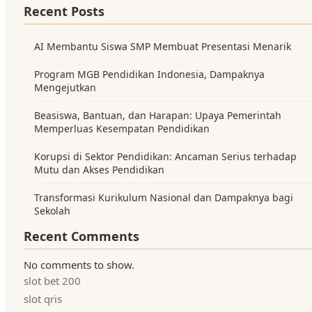
Recent Posts
AI Membantu Siswa SMP Membuat Presentasi Menarik
Program MGB Pendidikan Indonesia, Dampaknya
Mengejutkan
Beasiswa, Bantuan, dan Harapan: Upaya Pemerintah
Memperluas Kesempatan Pendidikan
Korupsi di Sektor Pendidikan: Ancaman Serius terhadap
Mutu dan Akses Pendidikan
Transformasi Kurikulum Nasional dan Dampaknya bagi
Sekolah
Recent Comments
No comments to show.
slot bet 200
slot qris