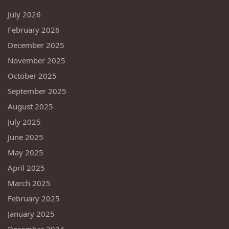
July 2026
February 2026
December 2025
November 2025
October 2025
September 2025
August 2025
July 2025
June 2025
May 2025
April 2025
March 2025
February 2025
January 2025
December 2024