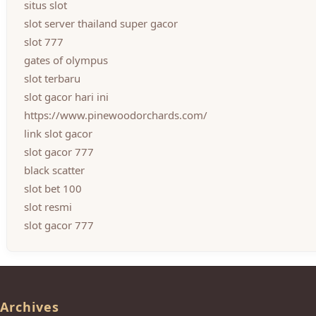
situs slot
slot server thailand super gacor
slot 777
gates of olympus
slot terbaru
slot gacor hari ini
https://www.pinewoodorchards.com/
link slot gacor
slot gacor 777
black scatter
slot bet 100
slot resmi
slot gacor 777
Archives