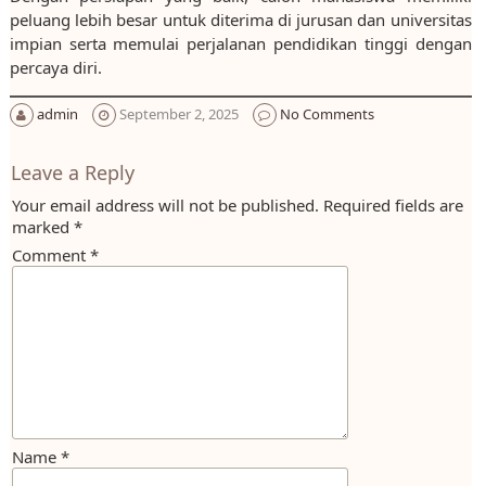
peluang lebih besar untuk diterima di jurusan dan universitas
impian serta memulai perjalanan pendidikan tinggi dengan
percaya diri.
admin
September 2, 2025
No Comments
Leave a Reply
Your email address will not be published.
Required fields are
marked
*
Comment
*
Name
*