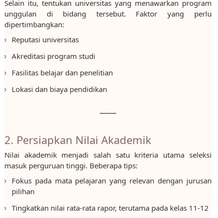
Selain itu, tentukan universitas yang menawarkan program
unggulan di bidang tersebut. Faktor yang perlu
dipertimbangkan:
Reputasi universitas
Akreditasi program studi
Fasilitas belajar dan penelitian
Lokasi dan biaya pendidikan
2. Persiapkan Nilai Akademik
Nilai akademik menjadi salah satu kriteria utama seleksi
masuk perguruan tinggi. Beberapa tips:
Fokus pada mata pelajaran yang relevan dengan jurusan
pilihan
Tingkatkan nilai rata-rata rapor, terutama pada kelas 11-12