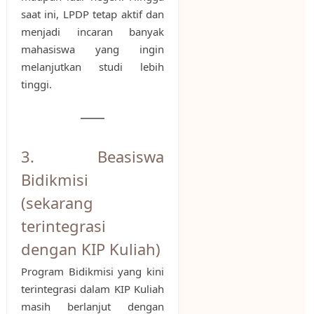
saat ini, LPDP tetap aktif dan
menjadi incaran banyak
mahasiswa yang ingin
melanjutkan studi lebih
tinggi.
3. Beasiswa
Bidikmisi
(sekarang
terintegrasi
dengan KIP Kuliah)
Program Bidikmisi yang kini
terintegrasi dalam KIP Kuliah
masih berlanjut dengan