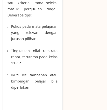
satu kriteria utama seleksi
masuk perguruan tinggi.
Beberapa tips:
Fokus pada mata pelajaran
yang relevan dengan
jurusan pilihan
Tingkatkan nilai rata-rata
rapor, terutama pada kelas
11-12
Ikuti les tambahan atau
bimbingan belajar bila
diperlukan