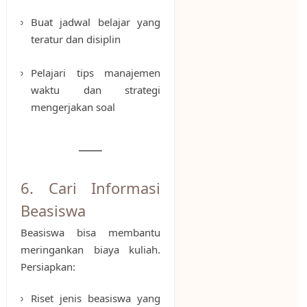
Buat jadwal belajar yang
teratur dan disiplin
Pelajari tips manajemen
waktu dan strategi
mengerjakan soal
6. Cari Informasi
Beasiswa
Beasiswa bisa membantu
meringankan biaya kuliah.
Persiapkan:
Riset jenis beasiswa yang