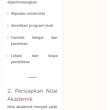
dipertimbangkan:
Reputasi universitas
Akreditasi program studi
Fasilitas belajar dan
penelitian
Lokasi dan biaya
pendidikan
2. Persiapkan Nilai
Akademik
Nilai akademik menjadi salah