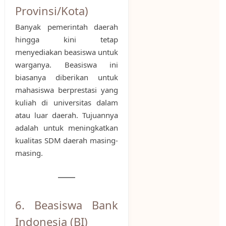
Provinsi/Kota)
Banyak pemerintah daerah
hingga kini tetap
menyediakan beasiswa untuk
warganya. Beasiswa ini
biasanya diberikan untuk
mahasiswa berprestasi yang
kuliah di universitas dalam
atau luar daerah. Tujuannya
adalah untuk meningkatkan
kualitas SDM daerah masing-
masing.
6. Beasiswa Bank
Indonesia (BI)