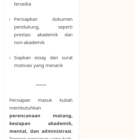
tersedia
Persiapkan dokumen
pendukung, seperti
prestasi akademik dan
non-akademik
Siapkan essay dan surat
motivasi yang menarik
Persiapan masuk kuliah
membutuhkan
perencanaan matang,
kesiapan akademik,
mental, dan administrasi
.
Dengan persiapan yang baik,