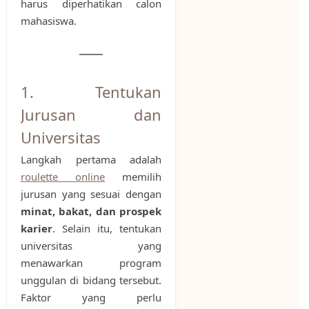
harus diperhatikan calon
mahasiswa.
1. Tentukan
Jurusan dan
Universitas
Langkah pertama adalah
roulette online
memilih
jurusan yang sesuai dengan
minat, bakat, dan prospek
karier
. Selain itu, tentukan
universitas yang
menawarkan program
unggulan di bidang tersebut.
Faktor yang perlu