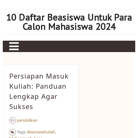
Skip
to
10 Daftar Beasiswa Untuk Para
content
Calon Mahasiswa 2024
Home
Sbobet
Persiapan Masuk
Judi bola
Kuliah: Panduan
Lengkap Agar
Mahjong Ways 2
Sukses
Slot Kamboja
Slot Thailand
pendidikan
Tags:
BeasiswaKuliah
,