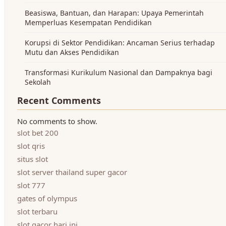
Beasiswa, Bantuan, dan Harapan: Upaya Pemerintah
Memperluas Kesempatan Pendidikan
Korupsi di Sektor Pendidikan: Ancaman Serius terhadap
Mutu dan Akses Pendidikan
Transformasi Kurikulum Nasional dan Dampaknya bagi
Sekolah
Recent Comments
No comments to show.
slot bet 200
slot qris
situs slot
slot server thailand super gacor
slot 777
gates of olympus
slot terbaru
slot gacor hari ini