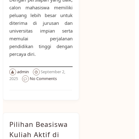
calon mahasiswa memiliki
peluang lebih besar untuk
diterima di jurusan dan
universitas impian serta
memulai perjalanan
pendidikan tinggi dengan
percaya diri.
admin
September 2,
2025
No Comments
Pilihan Beasiswa
Kuliah Aktif di