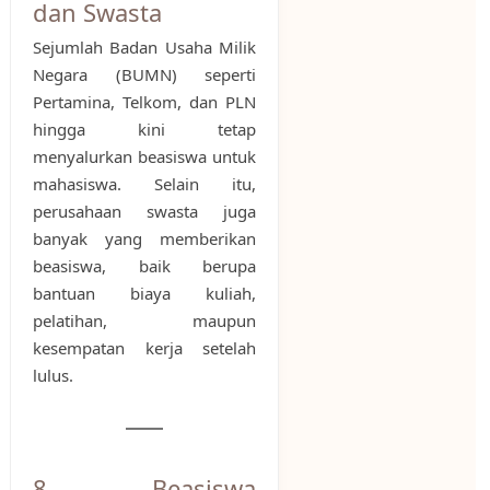
dan Swasta
Sejumlah Badan Usaha Milik
Negara (BUMN) seperti
Pertamina, Telkom, dan PLN
hingga kini tetap
menyalurkan beasiswa untuk
mahasiswa. Selain itu,
perusahaan swasta juga
banyak yang memberikan
beasiswa, baik berupa
bantuan biaya kuliah,
pelatihan, maupun
kesempatan kerja setelah
lulus.
8. Beasiswa