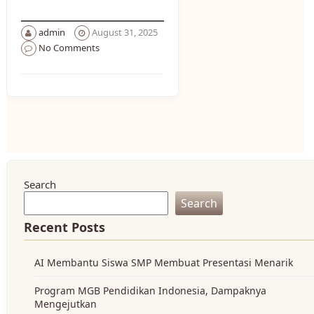
admin
August 31, 2025
No Comments
Search
Search
Recent Posts
AI Membantu Siswa SMP Membuat Presentasi Menarik
Program MGB Pendidikan Indonesia, Dampaknya
Mengejutkan