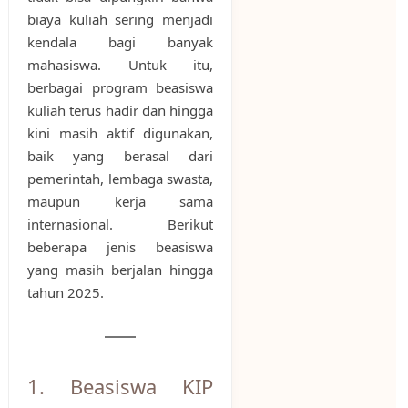
biaya kuliah sering menjadi
kendala bagi banyak
mahasiswa. Untuk itu,
berbagai program beasiswa
kuliah terus hadir dan hingga
kini masih aktif digunakan,
baik yang berasal dari
pemerintah, lembaga swasta,
maupun kerja sama
internasional. Berikut
beberapa jenis beasiswa
yang masih berjalan hingga
tahun 2025.
1. Beasiswa KIP