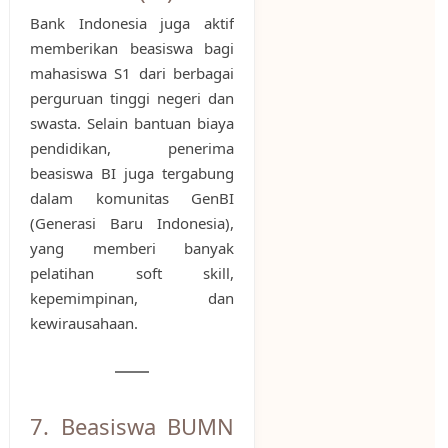
Bank Indonesia juga aktif
memberikan beasiswa bagi
mahasiswa S1 dari berbagai
perguruan tinggi negeri dan
swasta. Selain bantuan biaya
pendidikan, penerima
beasiswa BI juga tergabung
dalam komunitas GenBI
(Generasi Baru Indonesia),
yang memberi banyak
pelatihan soft skill,
kepemimpinan, dan
kewirausahaan.
7. Beasiswa BUMN