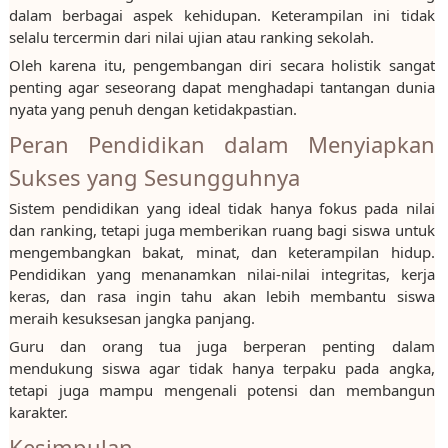
dalam berbagai aspek kehidupan. Keterampilan ini tidak
selalu tercermin dari nilai ujian atau ranking sekolah.
Oleh karena itu, pengembangan diri secara holistik sangat
penting agar seseorang dapat menghadapi tantangan dunia
nyata yang penuh dengan ketidakpastian.
Peran Pendidikan dalam Menyiapkan
Sukses yang Sesungguhnya
Sistem pendidikan yang ideal tidak hanya fokus pada nilai
dan ranking, tetapi juga memberikan ruang bagi siswa untuk
mengembangkan bakat, minat, dan keterampilan hidup.
Pendidikan yang menanamkan nilai-nilai integritas, kerja
keras, dan rasa ingin tahu akan lebih membantu siswa
meraih kesuksesan jangka panjang.
Guru dan orang tua juga berperan penting dalam
mendukung siswa agar tidak hanya terpaku pada angka,
tetapi juga mampu mengenali potensi dan membangun
karakter.
Kesimpulan