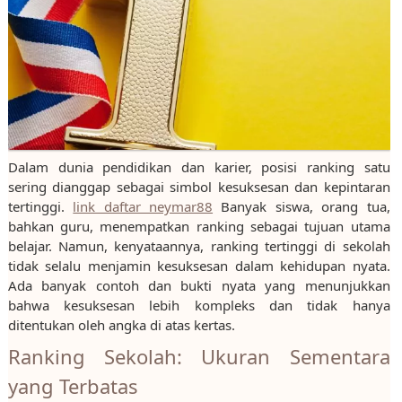
Dalam dunia pendidikan dan karier, posisi ranking satu
sering dianggap sebagai simbol kesuksesan dan kepintaran
tertinggi.
link daftar neymar88
Banyak siswa, orang tua,
bahkan guru, menempatkan ranking sebagai tujuan utama
belajar. Namun, kenyataannya, ranking tertinggi di sekolah
tidak selalu menjamin kesuksesan dalam kehidupan nyata.
Ada banyak contoh dan bukti nyata yang menunjukkan
bahwa kesuksesan lebih kompleks dan tidak hanya
ditentukan oleh angka di atas kertas.
Ranking Sekolah: Ukuran Sementara
yang Terbatas