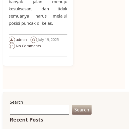
banyak jalan menuju
kesuksesan, dan tidak
semuanya harus melalui
posisi puncak di kelas.
admin
July 19, 2025
No Comments
Search
Search
Recent Posts