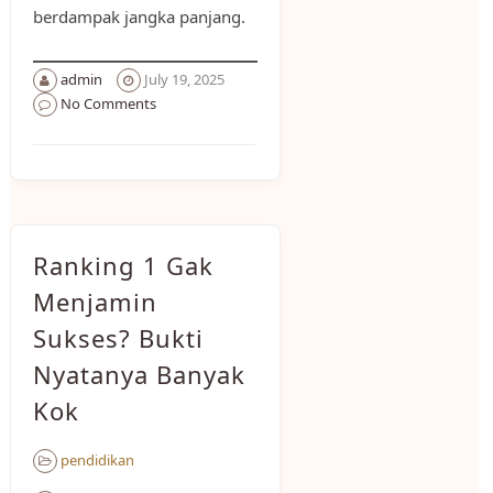
berdampak jangka panjang.
admin
July 19, 2025
No Comments
Ranking 1 Gak
Menjamin
Sukses? Bukti
Nyatanya Banyak
Kok
pendidikan