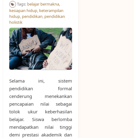
Tags:
belajar bermakna
,
kesiapan hidup
,
keterampilan
hidup
,
pendidikan
,
pendidikan
holistik
Selama ini, sistem
pendidikan formal
cenderung menekankan
pencapaian nilai sebagai
tolok ukur keberhasilan
belajar. Siswa berlomba
mendapatkan nilai tinggi
demi prestasi akademik dan