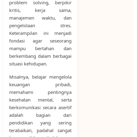
problem solving, berpikir
kritis, kerja sama,
manajemen waktu, dan
pengelolaan stres.
Keterampilan ini menjadi
fondasi agar seseorang
mampu bertahan dan
berkembang dalam berbagai
situasi kehidupan.
Misalnya, belajar mengelola
keuangan pribadi,
memahami pentingnya
kesehatan mental, serta
berkomunikasi secara asertif
adalah bagian dari
pendidikan yang sering
terabaikan, padahal sangat