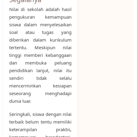
Nilai di sekolah adalah hasil
pengukuran kemampuan
siswa dalam menyelesaikan
soal atau tugas yang
diberikan dalam kurikulum
tertentu. Meskipun nilai
tinggi memberi kebanggaan
dan membuka peluang
pendidikan lanjut, nilai itu
sendiri tidak selalu
mencerminkan kesiapan
seseorang menghadapi
dunia luar.
Seringkali, siswa dengan nilai
terbaik belum tentu memiliki
keterampilan praktis,