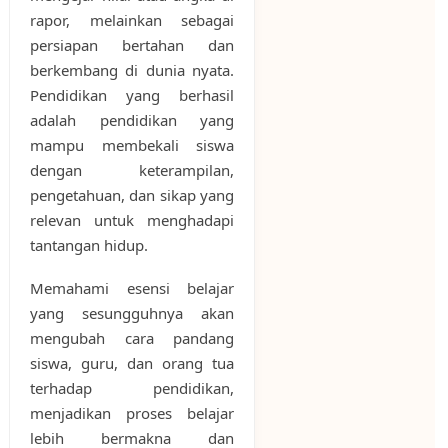
rapor, melainkan sebagai
persiapan bertahan dan
berkembang di dunia nyata.
Pendidikan yang berhasil
adalah pendidikan yang
mampu membekali siswa
dengan keterampilan,
pengetahuan, dan sikap yang
relevan untuk menghadapi
tantangan hidup.
Memahami esensi belajar
yang sesungguhnya akan
mengubah cara pandang
siswa, guru, dan orang tua
terhadap pendidikan,
menjadikan proses belajar
lebih bermakna dan