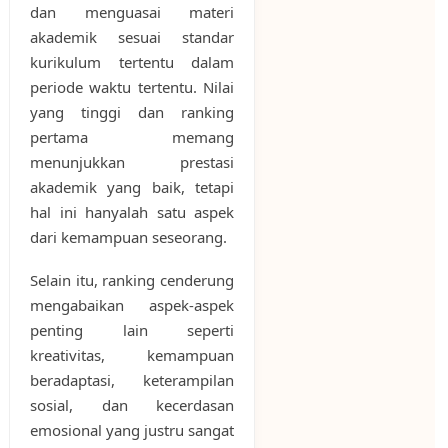
dan menguasai materi
akademik sesuai standar
kurikulum tertentu dalam
periode waktu tertentu. Nilai
yang tinggi dan ranking
pertama memang
menunjukkan prestasi
akademik yang baik, tetapi
hal ini hanyalah satu aspek
dari kemampuan seseorang.
Selain itu, ranking cenderung
mengabaikan aspek-aspek
penting lain seperti
kreativitas, kemampuan
beradaptasi, keterampilan
sosial, dan kecerdasan
emosional yang justru sangat