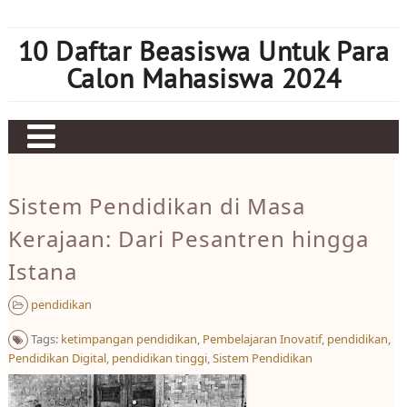
Skip
to
10 Daftar Beasiswa Untuk Para
content
Calon Mahasiswa 2024
Home
Sistem Pendidikan di Masa
Sbobet
Kerajaan: Dari Pesantren hingga
Judi bola
Istana
Mahjong Ways 2
pendidikan
Slot Kamboja
Tags:
ketimpangan pendidikan
,
Pembelajaran Inovatif
,
pendidikan
,
Slot Thailand
Pendidikan Digital
,
pendidikan tinggi
,
Sistem Pendidikan