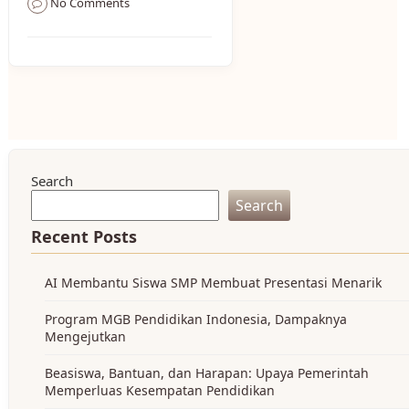
No Comments
Search
Search
Recent Posts
AI Membantu Siswa SMP Membuat Presentasi Menarik
Program MGB Pendidikan Indonesia, Dampaknya
Mengejutkan
Beasiswa, Bantuan, dan Harapan: Upaya Pemerintah
Memperluas Kesempatan Pendidikan