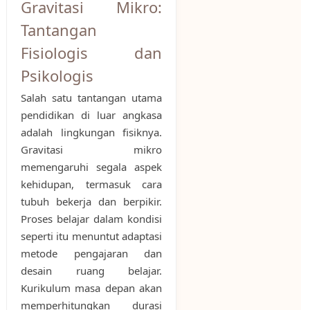
Gravitasi Mikro:
Tantangan
Fisiologis dan
Psikologis
Salah satu tantangan utama
pendidikan di luar angkasa
adalah lingkungan fisiknya.
Gravitasi mikro
memengaruhi segala aspek
kehidupan, termasuk cara
tubuh bekerja dan berpikir.
Proses belajar dalam kondisi
seperti itu menuntut adaptasi
metode pengajaran dan
desain ruang belajar.
Kurikulum masa depan akan
memperhitungkan durasi