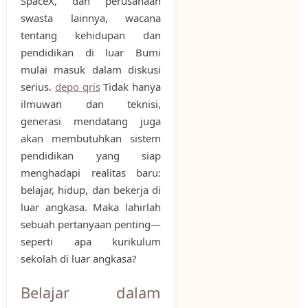
SpaceX, dan perusahaan
swasta lainnya, wacana
tentang kehidupan dan
pendidikan di luar Bumi
mulai masuk dalam diskusi
serius.
depo qris
Tidak hanya
ilmuwan dan teknisi,
generasi mendatang juga
akan membutuhkan sistem
pendidikan yang siap
menghadapi realitas baru:
belajar, hidup, dan bekerja di
luar angkasa. Maka lahirlah
sebuah pertanyaan penting—
seperti apa kurikulum
sekolah di luar angkasa?
Belajar dalam